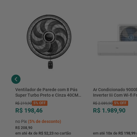
Ventilador de Parede com 8 Pás
Ar Condicionado 9000
Super Turbo Preto e Cinza 40CM
Inverter Iii Com Wi-fi Fr
220V 140W - VTX-40P-8P - Mondial
Hjfe09c2cg|hjfi09c2wg 
5%
OFF
5%
OFF
R$
219
,
90
R$
2
.
089
,
90
R$ 198,46
R$ 1.989,90
no Pix
(
5%
de desconto)
R$ 208,90
em até
4
x
de
R$ 52,23
no cartão
em até
10
x
de
R$ 198,99