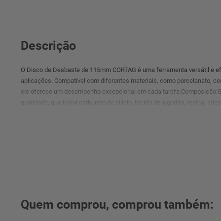
Descrição
O Disco de Desbaste de 115mm CORTAG é uma ferramenta versátil e efic
aplicações. Compatível com diferentes materiais, como porcelanato, ce
ele oferece um desempenho excepcional em cada tarefa.Composição:G
qualidade, que inclui carbureto de silício, tecido de algodão, resina, ades
uma durabilidade excepcional. Essa combinação de materiais permite um
removendo camadas indesejadas e imperfeições com facilidade.Com u
compatível com uma variedade de ferramentas e é projetado para se en
garante uma instalação rápida e segura em sua esmerilhadeira angular, 
durante o processo de desbaste.Rotação Máx.: 13.300 RPMCaracterísti
Quem comprou, comprou também: