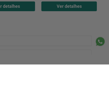
r detalhes
Ver detalhes
Estou de acordo com a
Cadastrar
Política de Privacidade