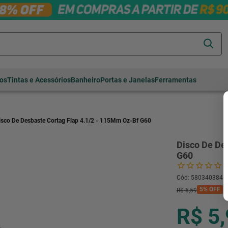
Termos mais
tos
Tintas e Acessórios
Banheiro
Portas e Janelas
Ferramentas
buscados
cerâmica
1
º
porcelanato
2
º
isco De Desbaste Cortag Flap 4.1/2 - 115Mm Oz-Bf G60
piso
3
º
Disco De De
revestimento
4
º
G60
porta
5
º
Cód
:
580340384
vaso sanitário
6
º
5%
OFF
R$
6
,
59
tinta
7
º
R$ 5
cadeira
8
º