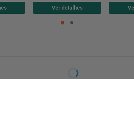
hes
Ver detalhes
Ve
sApp
Baixe Nosso App!
Siga Carajás Online