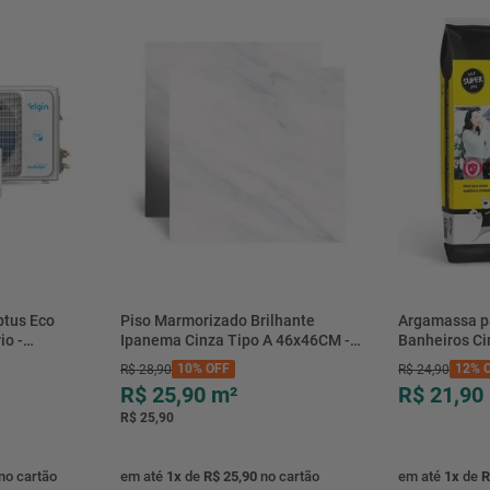
btus Eco
Piso Marmorizado Brilhante
Argamassa p
io -
Ipanema Cinza Tipo A 46x46CM -
Banheiros C
- Elgin
01.012771 - Cerbras
- 0118.00001
10%
OFF
12%
O
R$
28
,
90
R$
24
,
90
R$ 25,90
m²
R$ 21,90
R$ 25,90
no cartão
em até
1
x
de
R$ 25,90
no cartão
em até
1
x
de
R