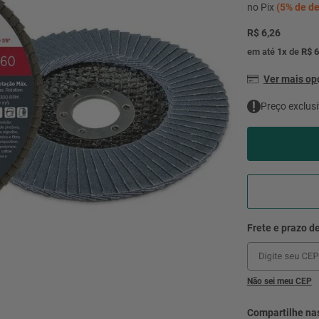
mesa
9
º
no Pix
(
5%
de de
ar 
R$ 6,26
10
º
condicionado
em até
1
x
de
R$ 6
Ver mais o
Preço exclusi
Não sei meu CEP