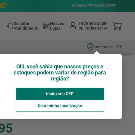
Solicitar
Nossas
Atendimento
Lojas
Informe seu CEP
Olá, você sabia que nossos preços e
estoques podem variar de região para
região?
sbaste Cortag Flap 4.1/2 - 115Mm Oz-Bf
Insira seu CEP
Avalie agora!
CORTAG
Usar minha localização
,95