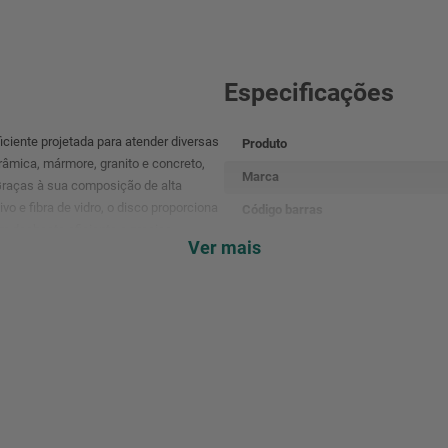
Especificações
iente projetada para atender diversas
Produto
râmica, mármore, granito e concreto,
Marca
raças à sua composição de alta
ivo e fibra de vidro, o disco proporciona
Código barras
 desbaste eficiente e preciso,
Referência
Ver mais
m diâmetro de 115mm, o disco é
caixar em um furo de 22,2mm. Isso
Cor
proporcionando estabilidade e controle
Peso
cas
CEST
EMBALAGEM