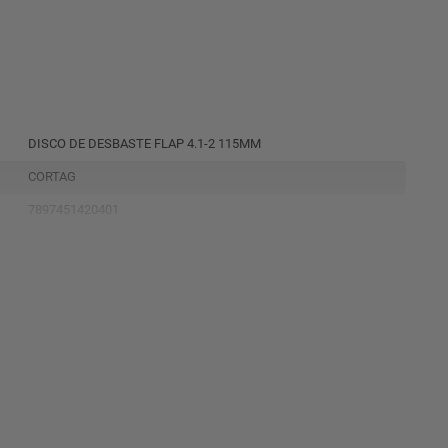
DISCO DE DESBASTE FLAP 4.1-2 115MM
CORTAG
7897451420401
62040
PRETO
0,077
68051000
BLISTER