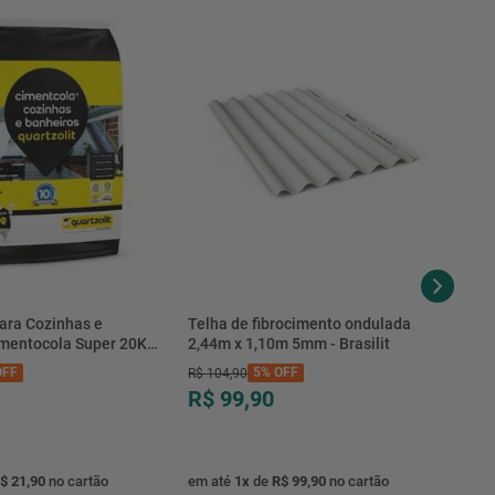
ara Cozinhas e
Telha de fibrocimento ondulada
imentocola Super 20KG
2,44m x 1,10m 5mm - Brasilit
.0020PL - Quartzolit
FF
5%
OFF
R$
104
,
90
R$ 99,90
$ 21,90
no cartão
em até
1
x
de
R$ 99,90
no cartão