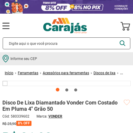
Termos mais buscados
Informe seu CEP
cerâmica
1
º
Ferramentas
Acessórios para ferramentas
Discos de lixa
porcelanato
2
º
Disco De Lixa Diamantado Vonder Com Costado Em Pluma 4" Grão 50
piso
3
º
revestimento
4
º
Disco De Lixa Diamantado Vonder Com Costado
porta
5
º
Em Pluma 4" Grão 50
vaso sanitário
6
º
Cód
:
580339602
VONDER
tinta
7
º
8%
OFF
R$
25
,
90
cadeira
8
º