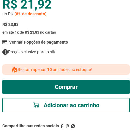
R$ 21,92
mesa
9
º
no Pix
(
8%
de desconto)
ar condicionado
10
º
R$ 23,83
em até
1
x
de
R$ 23,83
no cartão
Ver mais opções de pagamento
Preço exclusivo para o site
Restam apenas
10
unidades no estoque!
Comprar
Adicionar ao carrinho