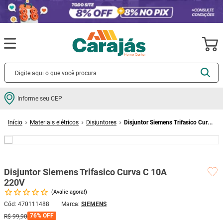
Termos mais buscados
Informe seu CEP
cerâmica
1
º
Materiais elétricos
Disjuntores
Disjuntor Siemens Trifasico Curva
porcelanato
2
º
C 10A 220V
piso
3
º
revestimento
4
º
Disjuntor Siemens Trifasico Curva C 10A
porta
5
º
220V
vaso sanitário
6
º
Avalie agora!
tinta
7
º
Cód
:
470111488
SIEMENS
76%
OFF
R$
99
,
90
cadeira
8
º