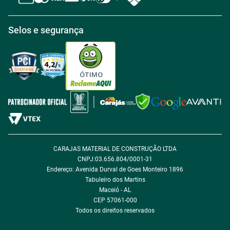
Central de atendimento
Política de Retirada na loja
Regulamento Aniversário Premiado
Igualdade Salarial
Selos e segurança
Política de Entrega
Tabloides
Política de Privacidade
Política de Cookie
ÓTIMO
Política de Desconto
Fale com encarregado de dados
CARAJAS MATERIAL DE CONSTRUÇÃO LTDA
CNPJ:03.656.804/0001-31
Endereço: Avenida Durval de Goes Monteiro 1896
Tabuleiro dos Martins
Maceió - AL
CEP 57061-000
Todos os direitos reservados