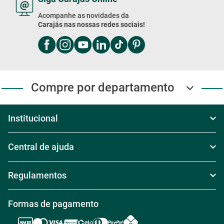
Acompanhe as novidades da
Carajás nas nossas redes sociais!
Compre por departamento
Institucional
Sobre Nós
Central de ajuda
Televendas
Política de Frete
Regulamentos
Nossas Lojas
Política de Troca
Regras de Frete Grátis
Formas de pagamento
Trabalhe conosco
Política de Reembolso
Regras de Desconto