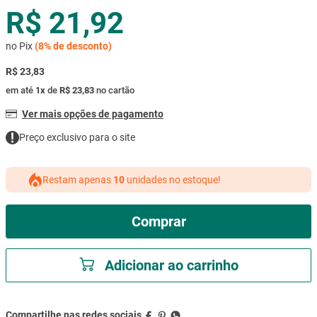
R$ 21,92
mesa
9
º
ar condicionado
10
º
no Pix
(
8%
de desconto)
R$ 23,83
em até
1
x
de
R$ 23,83
no cartão
Ver mais opções de pagamento
Preço exclusivo para o site
Restam apenas
10
unidades no estoque!
Comprar
Adicionar ao carrinho