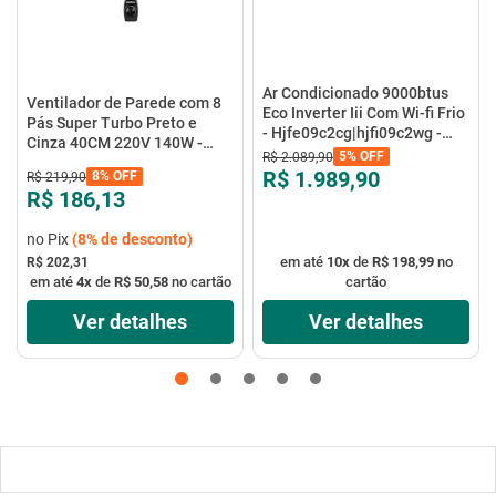
Ar Condicionado 9000btus
Ventilador de Parede com 8
Eco Inverter Iii Com Wi-fi Frio
Pás Super Turbo Preto e
- Hjfe09c2cg|hjfi09c2wg -
Cinza 40CM 220V 140W -
Elgin
5%
OFF
R$
2
.
089
,
90
VTX-40P-8P - Mondial
R$ 1.989,90
8%
OFF
R$
219
,
90
R$ 186,13
no Pix
(
8%
de desconto)
em até
10
x
de
R$ 198,99
no
R$ 202,31
em até
4
x
de
R$ 50,58
no cartão
cartão
Ver detalhes
Ver detalhes