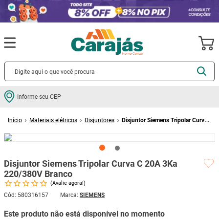
Termos mais buscados
Informe seu CEP
cerâmica
1
º
Materiais elétricos
Disjuntores
Disjuntor Siemens Tripolar Curva
porcelanato
2
º
C 20A 3Ka 220/380V Branco
piso
3
º
revestimento
4
º
Disjuntor Siemens Tripolar Curva C 20A 3Ka
porta
5
º
220/380V Branco
Avalie agora!
vaso sanitário
6
º
Cód
:
580316157
SIEMENS
tinta
7
º
Este produto não está disponível no momento
cadeira
8
º