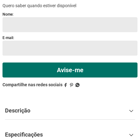
Quero saber quando estiver disponível
mesa
9
º
ar condicionado
10
º
Descrição
Especificações