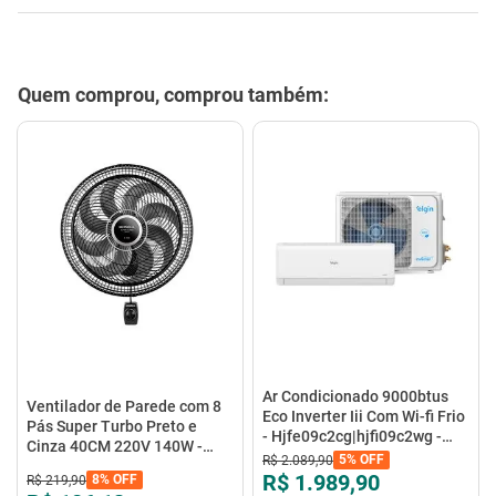
Quem comprou, comprou também:
Ar Condicionado 9000btus
Ventilador de Parede com 8
Eco Inverter Iii Com Wi-fi Frio
Pás Super Turbo Preto e
- Hjfe09c2cg|hjfi09c2wg -
Cinza 40CM 220V 140W -
Elgin
5%
OFF
R$
2
.
089
,
90
VTX-40P-8P - Mondial
R$ 1.989,90
8%
OFF
R$
219
,
90