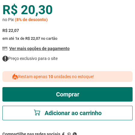
R$ 20,30
mesa
9
º
ar condicionado
10
º
no Pix
(
8%
de desconto)
R$ 22,07
em até
1
x
de
R$ 22,07
no cartão
Ver mais opções de pagamento
Preço exclusivo para o site
Restam apenas
10
unidades no estoque!
Comprar
Adicionar ao carrinho