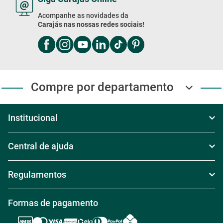
Acompanhe as novidades da
Carajás nas nossas redes sociais!
Compre por departamento
Institucional
Sobre Nós
Central de ajuda
Televendas
Política de Frete
Regulamentos
Nossas Lojas
Política de Troca
Regras de Frete Grátis
Formas de pagamento
Trabalhe conosco
Política de Reembolso
Regras de Desconto