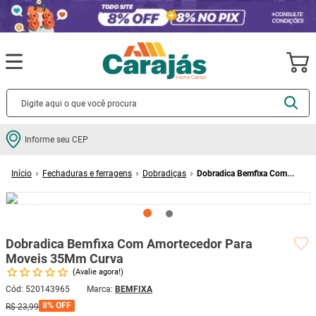
Termos mais buscados
Informe seu CEP
cerâmica
1
º
Fechaduras e ferragens
Dobradiças
Dobradica Bemfixa Com
porcelanato
2
º
Amortecedor Para Moveis 35Mm Curva
piso
3
º
revestimento
4
º
Dobradica Bemfixa Com Amortecedor Para
porta
5
º
Moveis 35Mm Curva
vaso sanitário
6
º
Avalie agora!
tinta
7
º
Cód
:
520143965
BEMFIXA
8%
OFF
R$
23
,
99
cadeira
8
º