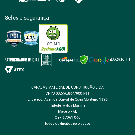
Central de atendimento
Política de Retirada na loja
Regulamento Aniversário Premiado
Igualdade Salarial
Selos e segurança
Política de Entrega
Tabloides
Política de Privacidade
Política de Cookie
ÓTIMO
Política de Desconto
Fale com encarregado de dados
CARAJAS MATERIAL DE CONSTRUÇÃO LTDA
CNPJ:03.656.804/0001-31
Endereço: Avenida Durval de Goes Monteiro 1896
Tabuleiro dos Martins
Maceió - AL
CEP 57061-000
Todos os direitos reservados