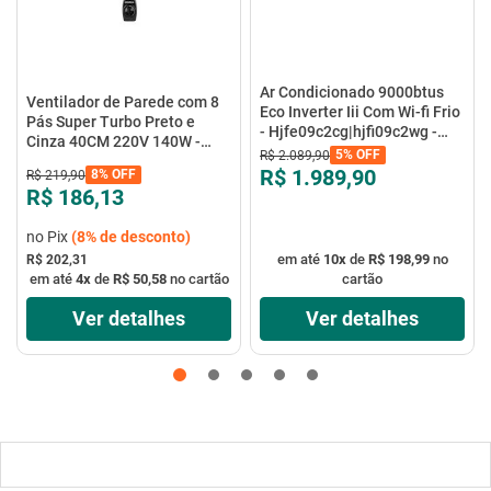
Ar Condicionado 9000btus
Ventilador de Parede com 8
Eco Inverter Iii Com Wi-fi Frio
Pás Super Turbo Preto e
- Hjfe09c2cg|hjfi09c2wg -
Cinza 40CM 220V 140W -
Elgin
5%
OFF
R$
2
.
089
,
90
VTX-40P-8P - Mondial
R$ 1.989,90
8%
OFF
R$
219
,
90
R$ 186,13
no Pix
(
8%
de desconto)
em até
10
x
de
R$ 198,99
no
R$ 202,31
em até
4
x
de
R$ 50,58
no cartão
cartão
Ver detalhes
Ver detalhes