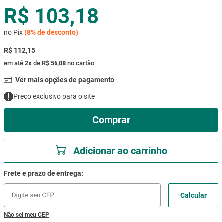
R$ 103,18
mesa
9
º
ar condicionado
10
º
no Pix
(
8%
de desconto)
R$ 112,15
em até
2
x
de
R$ 56,08
no cartão
Ver mais opções de pagamento
Preço exclusivo para o site
Comprar
Adicionar ao carrinho
Não sei meu CEP