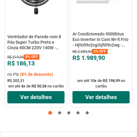
Ar Condicionado 9000btus
Ventilador de Parede com 8
Eco Inverter Iii Com Wi-fi Frio
Pás Super Turbo Preto e
- Hjfe09c2cg|hjfi09c2wg -
Cinza 40CM 220V 140W -
Elgin
5%
OFF
R$
2
.
089
,
90
VTX-40P-8P - Mondial
R$ 1.989,90
8%
OFF
R$
219
,
90
R$ 186,13
no Pix
(
8%
de desconto)
em até
10
x
de
R$ 198,99
no
R$ 202,31
em até
4
x
de
R$ 50,58
no cartão
cartão
Ver detalhes
Ver detalhes