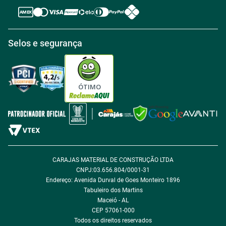
Política de Reembolso
Regras de Desconto
Central de atendimento
Política de Retirada na loja
Regulamento Aniversário Premiado
Igualdade Salarial
Selos e segurança
Política de Entrega
Tabloides
Política de Privacidade
Política de Cookie
ÓTIMO
Política de Desconto
Fale com encarregado de dados
CARAJAS MATERIAL DE CONSTRUÇÃO LTDA
CNPJ:03.656.804/0001-31
Endereço: Avenida Durval de Goes Monteiro 1896
Tabuleiro dos Martins
Maceió - AL
CEP 57061-000
Todos os direitos reservados