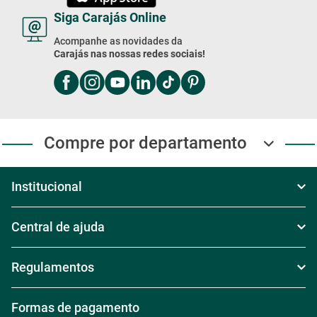
Siga Carajás Online
Acompanhe as novidades da
Carajás nas nossas redes sociais!
Compre por departamento
Institucional
Sobre Nós
Central de ajuda
Televendas
Política de Frete
Regulamentos
Nossas Lojas
Política de Troca
Regras de Frete Grátis
Formas de pagamento
Trabalhe conosco