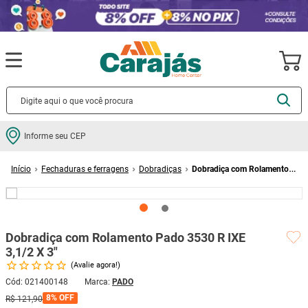
Termos mais buscados
Informe seu CEP
cerâmica
1
º
Fechaduras e ferragens
Dobradiças
Dobradiça com Rolamento
porcelanato
2
º
Pado 3530 R IXE 3,1/2 X 3"
piso
3
º
revestimento
4
º
Dobradiça com Rolamento Pado 3530 R IXE
porta
5
º
3,1/2 X 3"
vaso sanitário
6
º
Avalie agora!
tinta
7
º
Cód
:
021400148
PADO
8%
OFF
R$
121
,
90
cadeira
8
º