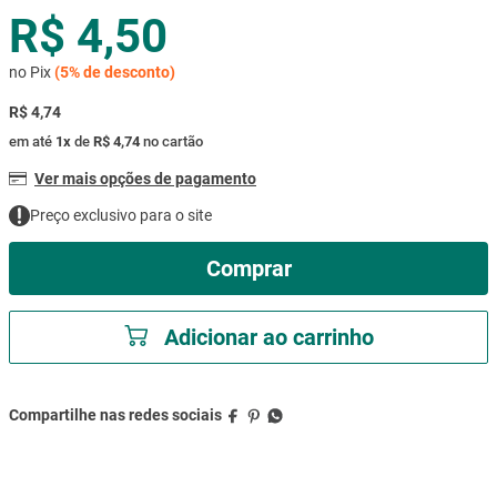
R$ 4,50
mesa
9
º
ar condicionado
10
º
no Pix
(
5%
de desconto)
R$ 4,74
em até
1
x
de
R$ 4,74
no cartão
Ver mais opções de pagamento
Preço exclusivo para o site
Comprar
Adicionar ao carrinho