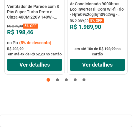
Ar Condicionado 9000btus
Ventilador de Parede com 8
Eco Inverter Iii Com Wi-fi Frio
Pás Super Turbo Preto e
- Hjfe09c2cg|hjfi09c2wg -
Cinza 40CM 220V 140W -
Elgin
5%
OFF
R$
2
.
089
,
90
VTX-40P-8P - Mondial
R$ 1.989,90
5%
OFF
R$
219
,
90
R$ 198,46
no Pix
(
5%
de desconto)
em até
10
x
de
R$ 198,99
no
R$ 208,90
em até
4
x
de
R$ 52,23
no cartão
cartão
Ver detalhes
Ver detalhes