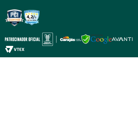
Tabloides
Política de Privacidade
Política de Cookie
Política de Desconto
Fale com encarregado de dados
CARAJAS MATERIAL DE CONSTRUÇÃO LTDA
CNPJ:03.656.804/0001-31
Endereço: Avenida Durval de Goes Monteiro 1896
Tabuleiro dos Martins
Maceió - AL
CEP 57061-000
Todos os direitos reservados
*Os preços e condições de pagamento apresentados no nosso site são
exclusivos para compras online e podem diferir dos valores nas lojas
físicas.
*Em caso de qualquer divergência de preço, o que prevalece é o que consta