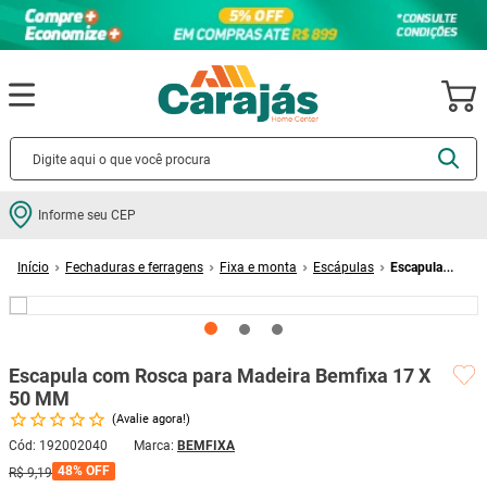
Termos mais buscados
Informe seu CEP
cerâmica
1
º
Fechaduras e ferragens
Fixa e monta
Escápulas
Escapula
porcelanato
2
º
com Rosca para Madeira Bemfixa 17 X 50 MM
piso
3
º
revestimento
4
º
Escapula com Rosca para Madeira Bemfixa 17 X
porta
5
º
50 MM
vaso sanitário
6
º
Avalie agora!
tinta
7
º
Cód
:
192002040
BEMFIXA
48%
OFF
R$
9
,
19
cadeira
8
º