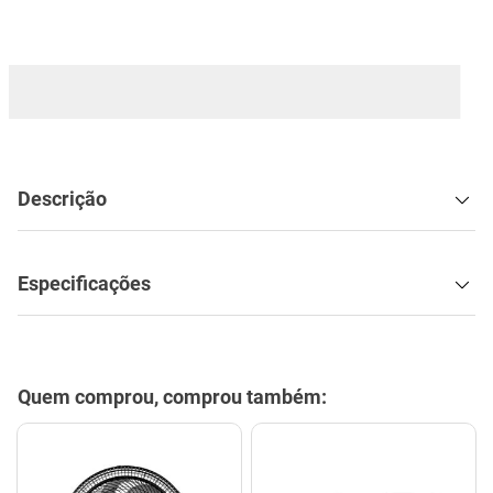
mesa
9
º
ar condicionado
10
º
Descrição
Especificações
Quem comprou, comprou também: