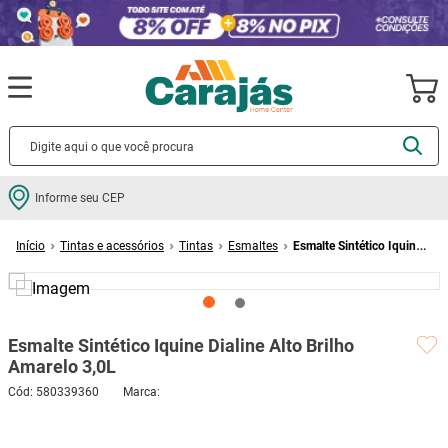
Termos mais buscados
Informe seu CEP
cerâmica
1
º
Tintas e acessórios
Tintas
Esmaltes
Esmalte Sintético Iquine
porcelanato
2
º
Dialine Alto Brilho Amarelo 3,0L
piso
3
º
revestimento
4
º
Esmalte Sintético Iquine Dialine Alto Brilho
porta
5
º
Amarelo 3,0L
vaso sanitário
6
º
Cód
:
580339360
tinta
7
º
cadeira
8
º