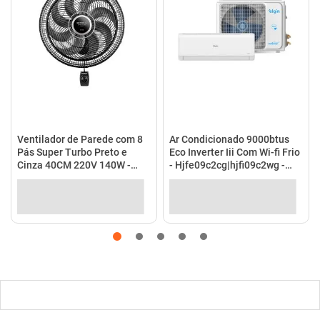
Ventilador de Parede com 8
Ar Condicionado 9000btus
Pás Super Turbo Preto e
Eco Inverter Iii Com Wi-fi Frio
Cinza 40CM 220V 140W -
- Hjfe09c2cg|hjfi09c2wg -
VTX-40P-8P - Mondial
Elgin