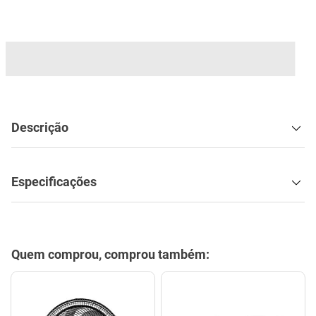
mesa
9
º
ar condicionado
10
º
Descrição
Especificações
Quem comprou, comprou também: