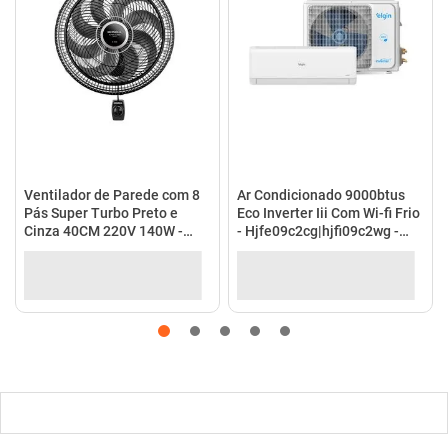
Ventilador de Parede com 8
Ar Condicionado 9000btus
Pás Super Turbo Preto e
Eco Inverter Iii Com Wi-fi Frio
Cinza 40CM 220V 140W -
- Hjfe09c2cg|hjfi09c2wg -
VTX-40P-8P - Mondial
Elgin
Receba Nossas