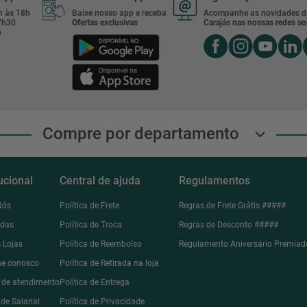
8h às 18h
Baixe nosso app e receba
Acompanhe as novidades d
17h30
Ofertas exclusivas
Carajás nas nossas redes soc
h
Compre por departamento
tucional
Central de ajuda
Regulamentos
Nós
Política de Frete
Regras de Frete Grátis #####
ndas
Política de Troca
Regras de Desconto #####
 Lojas
Política de Reembolso
Regulamento Aniversário Premiad
he conosco
Política de Retirada na loja
l de atendimento
Política de Entrega
de Salarial
Política de Privacidade