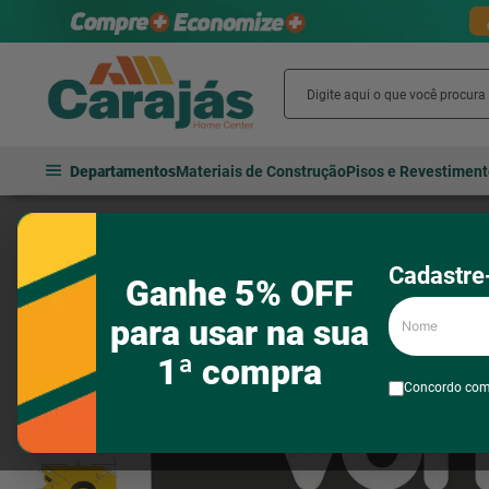
Departamentos
Materiais de Construção
Pisos e Revestimen
Ferramentas
Instrumentos de medição
Esquadros
Esquadro
Cadastre-
Ganhe 5% OFF
Nome
para usar na sua
1ª compra
Concordo co