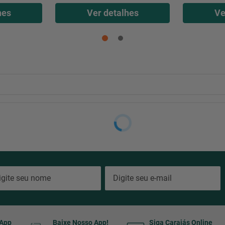
hes
Ver detalhes
Ve
sApp
Baixe Nosso App!
Siga Carajás Online