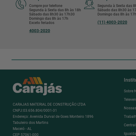
Compre por telefone
Segunda à Sexta das 
Segunda à Sexta das 8h às 18h
Sábado das 8h30 às 
Sábado das 8h30 às 17h30
Domingo das 8h às 17
Domingo das 8h às 17h
(11) 4003-2020
Exceto feriados
4003-2020
Insti
Sobre 
Televe
CARAJAS MATERIAL DE CONSTRUÇÃO LTDA
Nossas
CNPJ:03.656.804/0001-31
Endereço: Avenida Durval de Goes Monteiro 1896
Trabal
Tabuleiro dos Martins
Centra
Maceió - AL
Igualda
CEP 57061-000