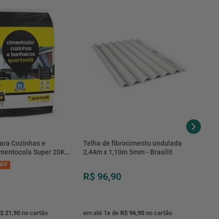
1,08 Kg
ara Cozinhas e
Telha de fibrocimento ondulada
imentocola Super 20KG
2,44m x 1,10m 5mm - Brasilit
.0020PL - Quartzolit
FF
R$ 96,90
$ 21,90
no cartão
em até
1
x
de
R$ 96,90
no cartão