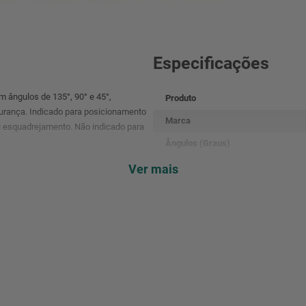
Especificações
 ângulos de 135°, 90° e 45°,
Produto
urança. Indicado para posicionamento
Marca
u esquadrejamento. Não indicado para
Ângulos (Graus)
Capacidade
Ver mais
Medida (D)
Medida (E)
Medida (B)
Medida (C)
Medida (A)
Espessura