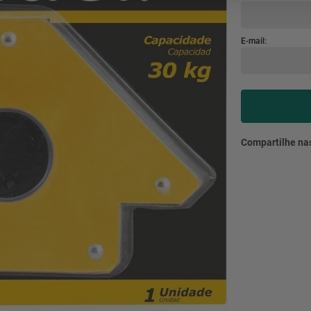
mesa
9
º
ar 
10
º
condicionado