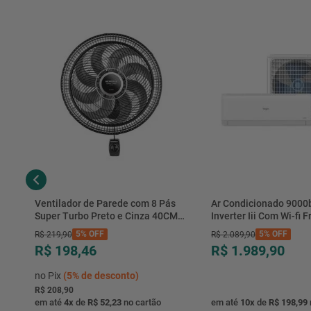
Ventilador de Parede com 8 Pás
Ar Condicionado 9000
Super Turbo Preto e Cinza 40CM
Inverter Iii Com Wi-fi Fr
220V 140W - VTX-40P-8P - Mondial
Hjfe09c2cg|hjfi09c2wg 
5%
OFF
5%
OFF
R$
219
,
90
R$
2
.
089
,
90
R$ 198,46
R$ 1.989,90
no Pix
(
5%
de desconto)
R$ 208,90
em até
4
x
de
R$ 52,23
no cartão
em até
10
x
de
R$ 198,99