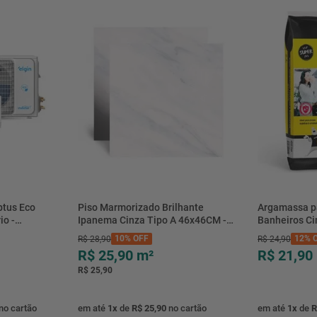
Massa Aproximada (Peso) (Kg)
btus Eco
Piso Marmorizado Brilhante
Argamassa p
io -
Ipanema Cinza Tipo A 46x46CM -
Banheiros C
- Elgin
01.012771 - Cerbras
- 0118.00001
10%
OFF
12%
O
R$
28
,
90
R$
24
,
90
R$ 25,90
m²
R$ 21,90
R$ 25,90
no cartão
em até
1
x
de
R$ 25,90
no cartão
em até
1
x
de
R