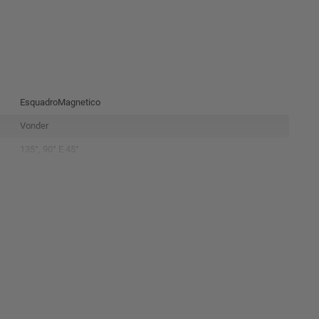
EsquadroMagnetico
Vonder
135°, 90° E 45°
30 Kgf
112 Mm
33 Mm
122 Mm
113 Mm
190 Mm
25 Mm