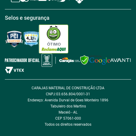
Central de atendimento
Política de Retirada na loja
Regulamento Aniversário Premiado
Igualdade Salarial
Selos e segurança
Política de Entrega
Tabloides
Política de Privacidade
Política de Cookie
ÓTIMO
Política de Desconto
Fale com encarregado de dados
CARAJAS MATERIAL DE CONSTRUÇÃO LTDA
CNPJ:03.656.804/0001-31
Endereço: Avenida Durval de Goes Monteiro 1896
Tabuleiro dos Martins
Maceió - AL
CEP 57061-000
Todos os direitos reservados