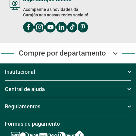
Acompanhe as novidades da
Carajás nas nossas redes sociais!
Compre por departamento
Institucional
Sobre Nós
Central de ajuda
Televendas
Política de Frete
Regulamentos
Nossas Lojas
Política de Troca
Regras de Frete Grátis
Formas de pagamento
Trabalhe conosco
Política de Reembolso
Regras de Desconto