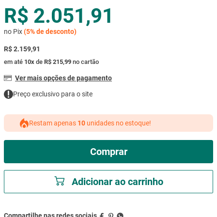
R$ 2.051,91
mesa
9
º
ar condicionado
10
º
no Pix
(
5%
de desconto)
R$ 2.159,91
em até
10
x
de
R$ 215,99
no cartão
Ver mais opções de pagamento
Preço exclusivo para o site
Restam apenas
10
unidades no estoque!
Comprar
Adicionar ao carrinho