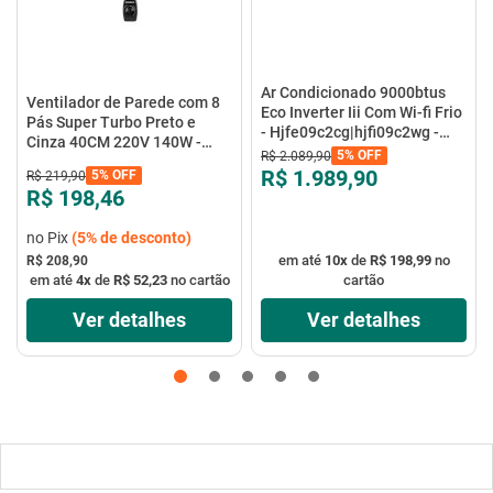
Ar Condicionado 9000btus
Ventilador de Parede com 8
Eco Inverter Iii Com Wi-fi Frio
Pás Super Turbo Preto e
- Hjfe09c2cg|hjfi09c2wg -
Cinza 40CM 220V 140W -
Elgin
5%
OFF
R$
2
.
089
,
90
VTX-40P-8P - Mondial
R$ 1.989,90
5%
OFF
R$
219
,
90
R$ 198,46
no Pix
(
5%
de desconto)
em até
10
x
de
R$ 198,99
no
R$ 208,90
em até
4
x
de
R$ 52,23
no cartão
cartão
Ver detalhes
Ver detalhes