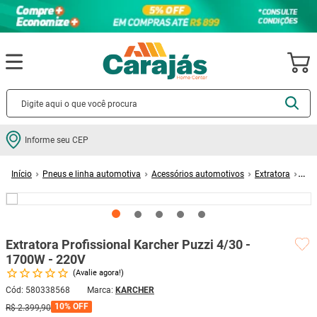
Termos mais buscados
Informe seu CEP
cerâmica
1
º
Pneus e linha automotiva
Acessórios automotivos
Extratora
porcelanato
2
º
Extratora Profissional Karcher Puzzi 4/30 - 1700W - 220V
piso
3
º
revestimento
4
º
Extratora Profissional Karcher Puzzi 4/30 -
porta
5
º
1700W - 220V
vaso sanitário
6
º
Avalie agora!
tinta
7
º
Cód
:
580338568
KARCHER
10%
OFF
R$
2
.
399
,
90
cadeira
8
º