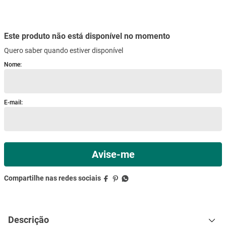
Quero saber quando estiver disponível
mesa
9
º
ar condicionado
10
º
Descrição
Especificações