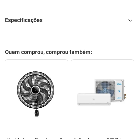
Quem comprou, comprou também:
Ventilador de Parede com 8
Ar Condicionado 9000btus
Pás Super Turbo Preto e
Eco Inverter Iii Com Wi-fi Frio
Cinza 40CM 220V 140W -
- Hjfe09c2cg|hjfi09c2wg -
VTX-40P-8P - Mondial
Elgin