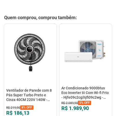
Quem comprou, comprou também:
Ar Condicionado 9000btus
Ventilador de Parede com 8
Eco Inverter Iii Com Wi-fi Frio
Pás Super Turbo Preto e
- Hjfe09c2cg|hjfi09c2wg -
Cinza 40CM 220V 140W -
Elgin
5%
OFF
R$
2
.
089
,
90
VTX-40P-8P - Mondial
R$ 1.989,90
8%
OFF
R$
219
,
90
R$ 186,13