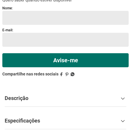
mesa
9
º
ar condicionado
10
º
Descrição
Especificações