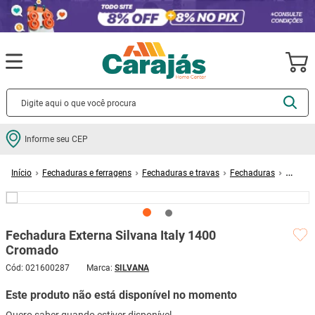
Termos mais buscados
Informe seu CEP
cerâmica
1
º
Fechaduras e ferragens
Fechaduras e travas
Fechaduras
porcelanato
2
º
Fechadura Externa Silvana Italy 1400 Cromado
piso
3
º
revestimento
4
º
Fechadura Externa Silvana Italy 1400
porta
5
º
Cromado
vaso sanitário
6
º
Cód
:
021600287
SILVANA
tinta
7
º
Este produto não está disponível no momento
cadeira
8
º
Quero saber quando estiver disponível