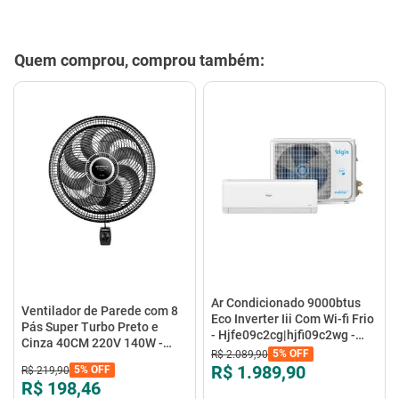
Quem comprou, comprou também:
Ar Condicionado 9000btus
Ventilador de Parede com 8
Eco Inverter Iii Com Wi-fi Frio
Pás Super Turbo Preto e
- Hjfe09c2cg|hjfi09c2wg -
Cinza 40CM 220V 140W -
Elgin
5%
OFF
R$
2
.
089
,
90
VTX-40P-8P - Mondial
R$ 1.989,90
5%
OFF
R$
219
,
90
R$ 198,46