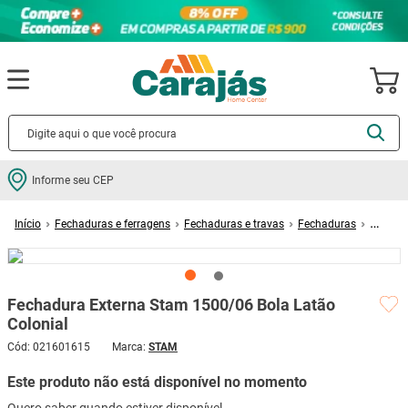
Termos mais buscados
Informe seu CEP
cerâmica
1
º
Fechaduras e ferragens
Fechaduras e travas
Fechaduras
porcelanato
2
º
Fechadura Externa Stam 1500/06 Bola Latão Colonial
piso
3
º
revestimento
4
º
Fechadura Externa Stam 1500/06 Bola Latão
porta
5
º
Colonial
vaso sanitário
6
º
Cód
:
021601615
STAM
tinta
7
º
Este produto não está disponível no momento
cadeira
8
º
Quero saber quando estiver disponível