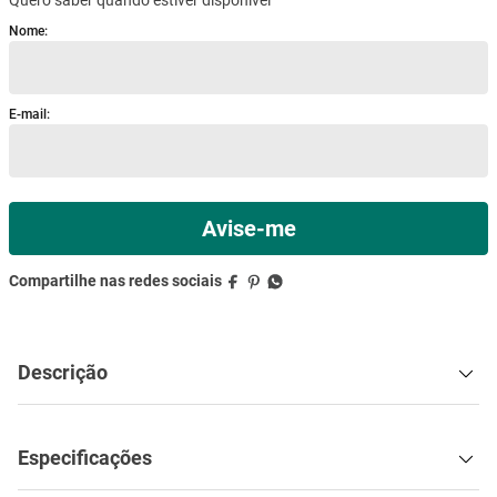
mesa
9
º
ar condicionado
10
º
Descrição
Especificações