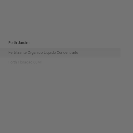
Forth Jardim
Fertilizante Organico Liquido Concentrado
Forth Floração 60Ml
Frasco Plastico 60Ml
4.5X9.2X9