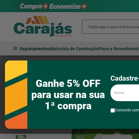
Departamentos
Materiais de Construção
Pisos e Revestimen
Jardim e lazer
Fertilizantes e inseticidas
Fertilizantes
Fertil
Cadastre-
Ganhe 5% OFF
Nome
para usar na sua
1ª compra
Concordo co