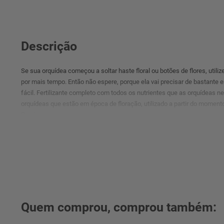
Descrição
Se sua orquídea começou a soltar haste floral ou botões de flores, utilize
por mais tempo. Então não espere, porque ela vai precisar de bastante ene
fácil. Fertilizante completo com todos os nutrientes que as orquídeas 
orquídeas que estão em época de floração, utilizado a partir do momen
florais.
Quem comprou, comprou também: