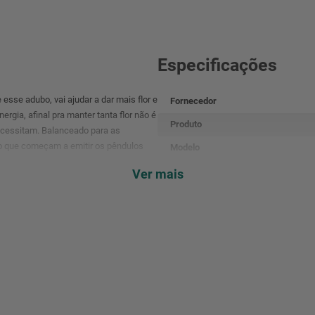
Especificações
 esse adubo, vai ajudar a dar mais flor e
Fornecedor
rgia, afinal pra manter tanta flor não é
Produto
necessitam. Balanceado para as
to que começam a emitir os pêndulos
Modelo
Organomineral Classe A
Ver mais
Ideal Para Periodo De Floração
Embalagem
Dimensão