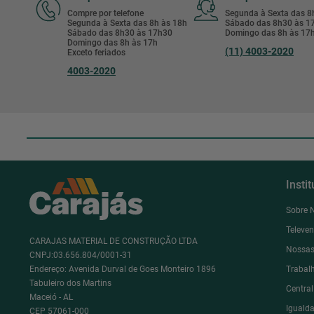
Compre por telefone
Segunda à Sexta das 
Segunda à Sexta das 8h às 18h
Sábado das 8h30 às 
Sábado das 8h30 às 17h30
Domingo das 8h às 17
Domingo das 8h às 17h
(11) 4003-2020
Exceto feriados
4003-2020
Insti
Sobre 
Televe
CARAJAS MATERIAL DE CONSTRUÇÃO LTDA
Nossas
CNPJ:03.656.804/0001-31
Endereço: Avenida Durval de Goes Monteiro 1896
Trabal
Tabuleiro dos Martins
Centra
Maceió - AL
Igualda
CEP 57061-000