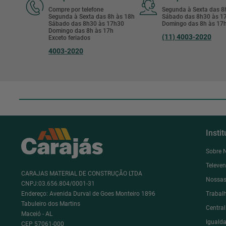
Compre por telefone
Segunda à Sexta das 
Segunda à Sexta das 8h às 18h
Sábado das 8h30 às 
Sábado das 8h30 às 17h30
Domingo das 8h às 17
Domingo das 8h às 17h
(11) 4003-2020
Exceto feriados
4003-2020
Insti
Sobre 
Televe
CARAJAS MATERIAL DE CONSTRUÇÃO LTDA
Nossas
CNPJ:03.656.804/0001-31
Endereço: Avenida Durval de Goes Monteiro 1896
Trabal
Tabuleiro dos Martins
Centra
Maceió - AL
Igualda
CEP 57061-000