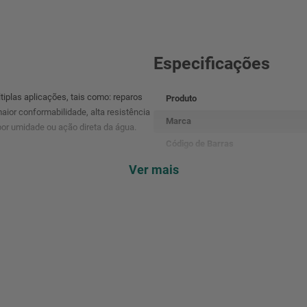
Especificações
tiplas aplicações, tais como: reparos
Produto
aior conformabilidade, alta resistência
Marca
por umidade ou ação direta da água.
Código de Barras
Referência
Ver mais
Cor
Dimensões