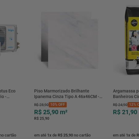
btus Eco
Piso Marmorizado Brilhante
Argamassa p
io -
Ipanema Cinza Tipo A 46x46CM -
Banheiros C
- Elgin
01.012771 - Cerbras
- 0118.00001
10%
OFF
12%
O
R$
28
,
90
R$
24
,
90
R$ 25,90
m²
R$ 21,90
R$ 25,90
no cartão
em até
1
x
de
R$ 25,90
no cartão
em até
1
x
de
R