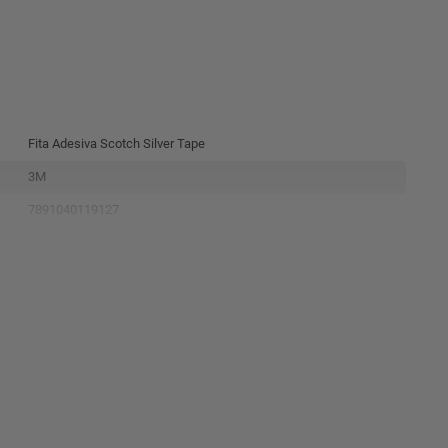
Fita Adesiva Scotch Silver Tape
3M
7891040119127
Hb004557920
Cinza
45mmx25m