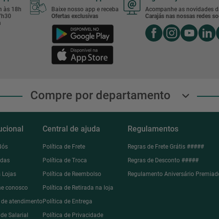
8h às 18h
Baixe nosso app e receba
Acompanhe as novidades d
17h30
Ofertas exclusivas
Carajás nas nossas redes soc
h
Compre por departamento
tucional
Central de ajuda
Regulamentos
Nós
Política de Frete
Regras de Frete Grátis #####
ndas
Política de Troca
Regras de Desconto #####
 Lojas
Política de Reembolso
Regulamento Aniversário Premiad
he conosco
Política de Retirada na loja
l de atendimento
Política de Entrega
de Salarial
Política de Privacidade