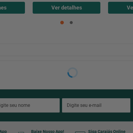
hes
Ver detalhes
Ve
sApp
Baixe Nosso App!
Siga Carajás Online