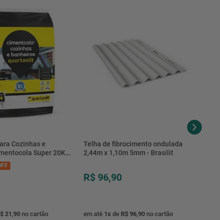
ara Cozinhas e
Telha de fibrocimento ondulada
imentocola Super 20KG
2,44m x 1,10m 5mm - Brasilit
.0020PL - Quartzolit
FF
R$ 96,90
$ 21,90
no cartão
em até
1
x
de
R$ 96,90
no cartão