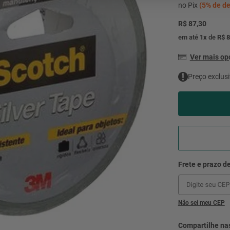
mesa
9
º
no Pix
(
5%
de de
ar 
R$ 87,30
10
º
condicionado
em até
1
x
de
R$ 8
Ver mais o
Preço exclusi
Não sei meu CEP