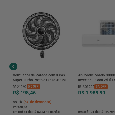
Ventilador de Parede com 8 Pás
Ar Condicionado 9000
Super Turbo Preto e Cinza 40CM
Inverter Iii Com Wi-fi Fr
220V 140W - VTX-40P-8P - Mondial
Hjfe09c2cg|hjfi09c2wg 
5%
OFF
5%
OFF
R$
219
,
90
R$
2
.
089
,
90
R$ 198,46
R$ 1.989,90
no Pix
(
5%
de desconto)
R$ 208,90
em até
4
x
de
R$ 52,23
no cartão
em até
10
x
de
R$ 198,99