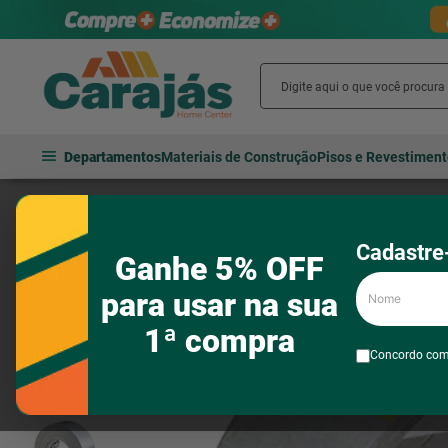
Departamentos
Materiais de Construção
Pisos e Revestimen
Tintas e acessórios
Acessórios para pintura
Fitas
Fita 3M A
Cadastre-
Ganhe 5% OFF
Nome
para usar na sua
1ª compra
Concordo co