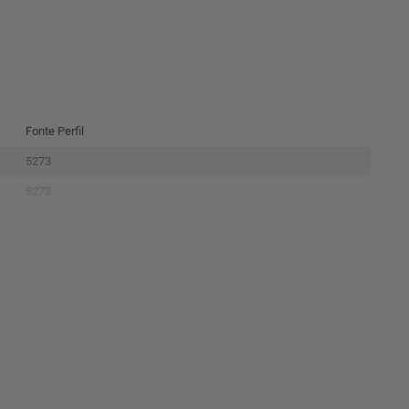
Fonte Perfil
5273
5273
100W
Ac 110-240V
Dc 12V
50/60Hz
<65°C
1 Ano