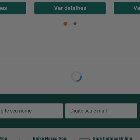
hes
Ver detalhes
Ve
sApp
Baixe Nosso App!
Siga Carajás Online