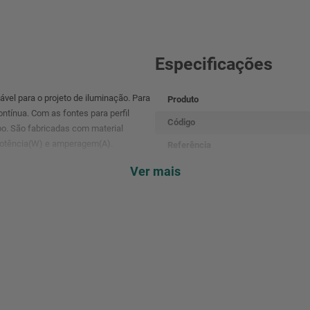
Especificações
tável para o projeto de iluminação. Para
Produto
ontínua. Com as fontes para perfil
Código
o. São fabricadas com material
 potência(W) e amperagem(A).
Referência
Potência(W)
Ver mais
Tensão De Entrada
Tensão De Saída
Frequência
Tc
Garantia