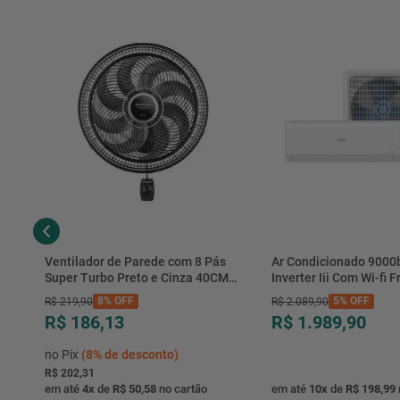
Ventilador de Parede com 8 Pás
Ar Condicionado 9000
Super Turbo Preto e Cinza 40CM
Inverter Iii Com Wi-fi Fr
220V 140W - VTX-40P-8P - Mondial
Hjfe09c2cg|hjfi09c2wg 
8%
OFF
5%
OFF
R$
219
,
90
R$
2
.
089
,
90
R$ 186,13
R$ 1.989,90
no Pix
(
8%
de desconto)
R$ 202,31
em até
4
x
de
R$ 50,58
no cartão
em até
10
x
de
R$ 198,99