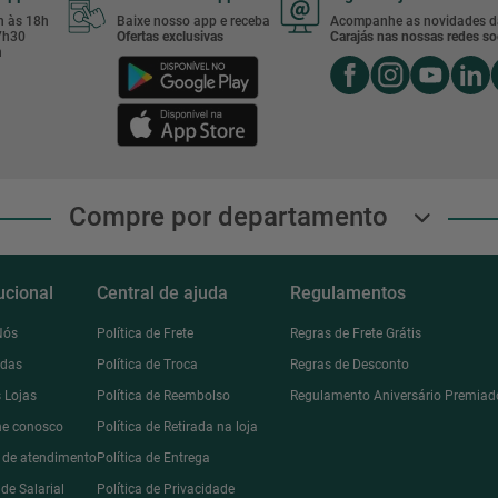
8h às 18h
Baixe nosso app e receba
Acompanhe as novidades d
17h30
Ofertas exclusivas
Carajás nas nossas redes soc
h
Compre por departamento
tucional
Central de ajuda
Regulamentos
Nós
Política de Frete
Regras de Frete Grátis
ndas
Política de Troca
Regras de Desconto
 Lojas
Política de Reembolso
Regulamento Aniversário Premiad
he conosco
Política de Retirada na loja
l de atendimento
Política de Entrega
de Salarial
Política de Privacidade