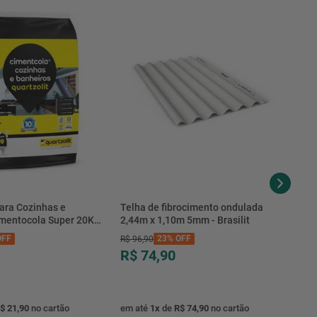
ara Cozinhas e
Telha de fibrocimento ondulada
imentocola Super 20KG
2,44m x 1,10m 5mm - Brasilit
.0020PL - Quartzolit
FF
23%
OFF
R$
96
,
90
R$ 74,90
$ 21,90
no cartão
em até
1
x
de
R$ 74,90
no cartão