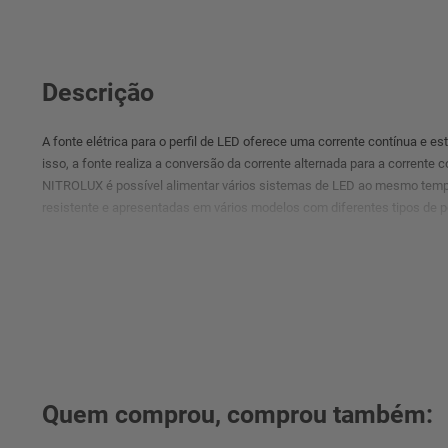
Descrição
A fonte elétrica para o perfil de LED oferece uma corrente contínua e es
isso, a fonte realiza a conversão da corrente alternada para a corrente c
NITROLUX é possível alimentar vários sistemas de LED ao mesmo temp
resistente e apresentadas em vários modelos com diferentes tipos de
Quem comprou, comprou também: