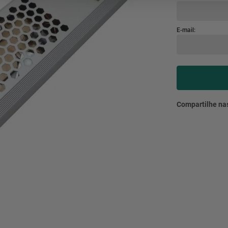
mesa
9
º
ar 
10
º
condicionado