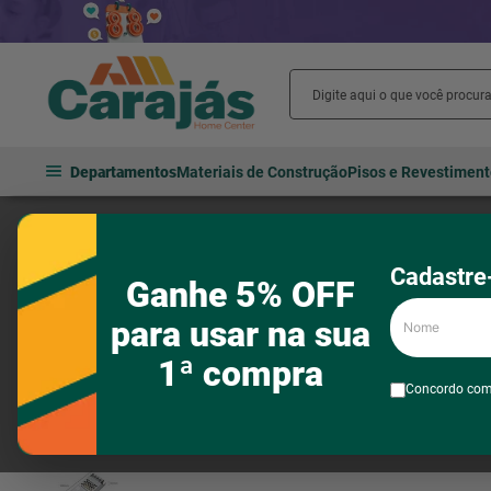
Departamentos
Materiais de Construção
Pisos e Revestimen
Iluminação
Lâmpadas
LEDs e acessórios
Fonte para Perfil 
Cadastre-
Ganhe 5% OFF
Nome
para usar na sua
1ª compra
Concordo co