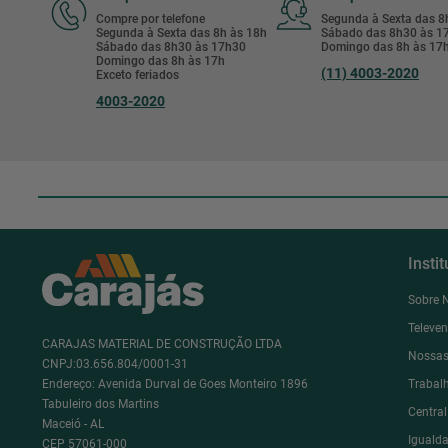
Compre por telefone
Segunda à Sexta das 
Segunda à Sexta das 8h às 18h
Sábado das 8h30 às 
Sábado das 8h30 às 17h30
Domingo das 8h às 17
Domingo das 8h às 17h
(11) 4003-2020
Exceto feriados
4003-2020
Insti
Sobre 
Televe
CARAJAS MATERIAL DE CONSTRUÇÃO LTDA
Nossas
CNPJ:03.656.804/0001-31
Endereço: Avenida Durval de Goes Monteiro 1896
Trabal
Tabuleiro dos Martins
Centra
Maceió - AL
Igualda
CEP 57061-000