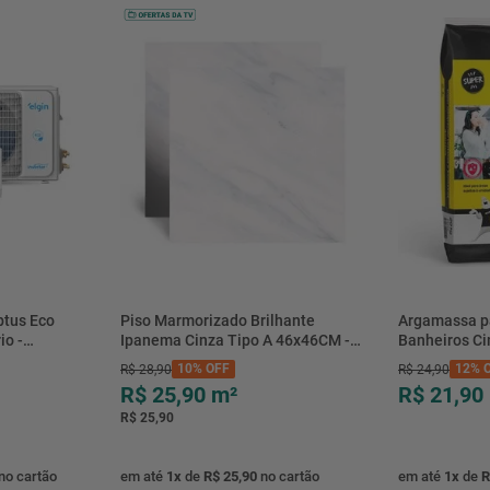
btus Eco
Piso Marmorizado Brilhante
Argamassa p
io -
Ipanema Cinza Tipo A 46x46CM -
Banheiros C
- Elgin
01.012771 - Cerbras
- 0118.00001
10%
OFF
12%
O
R$
28
,
90
R$
24
,
90
R$ 25,90
m²
R$ 21,90
R$ 25,90
no cartão
em até
1
x
de
R$ 25,90
no cartão
em até
1
x
de
R