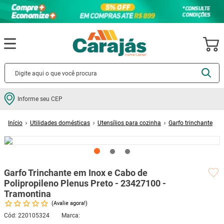
Termos mais buscados
Informe seu CEP
cerâmica
1
º
Utilidades domésticas
Utensílios para cozinha
Garfo trinchante
porcelanato
2
º
Garfo Trinchante em Inox e Cabo de Polipropileno Plenus Preto - 23427100
- Tramontina
piso
3
º
revestimento
4
º
Garfo Trinchante em Inox e Cabo de
porta
5
º
Polipropileno Plenus Preto - 23427100 -
vaso sanitário
6
º
Tramontina
Avalie agora!
tinta
7
º
Cód
:
220105324
cadeira
8
º