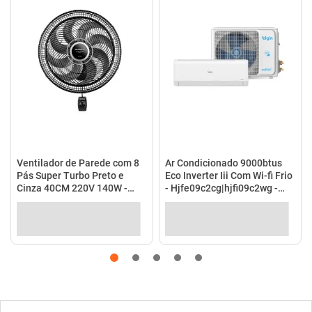
Ventilador de Parede com 8
Ar Condicionado 9000btus
Pás Super Turbo Preto e
Eco Inverter Iii Com Wi-fi Frio
Cinza 40CM 220V 140W -
- Hjfe09c2cg|hjfi09c2wg -
VTX-40P-8P - Mondial
Elgin