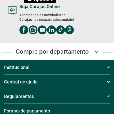
Siga Carajás Online
Acompanhe as novidades da
Carajás nas nossas redes sociais!
Compre por departamento
Institucional
Sobre Nós
Central de ajuda
Televendas
Política de Frete
Regulamentos
Nossas Lojas
Política de Troca
Regras de Frete Grátis #####
Formas de pagamento
Trabalhe conosco