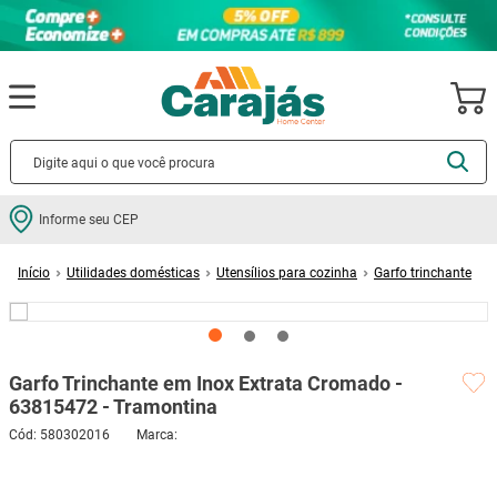
Termos mais buscados
Informe seu CEP
cerâmica
1
º
Utilidades domésticas
Utensílios para cozinha
Garfo trinchante
porcelanato
2
º
Garfo Trinchante em Inox Extrata Cromado - 63815472 - Tramontina
piso
3
º
revestimento
4
º
Garfo Trinchante em Inox Extrata Cromado -
porta
5
º
63815472 - Tramontina
vaso sanitário
6
º
Cód
:
580302016
tinta
7
º
cadeira
8
º