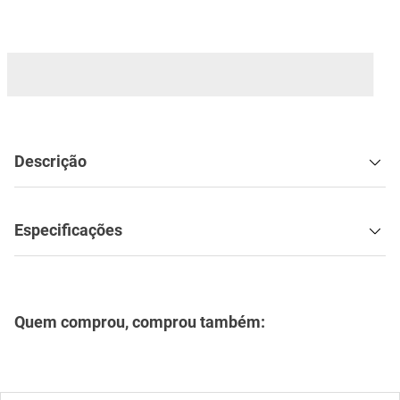
mesa
9
º
ar condicionado
10
º
Descrição
Especificações
Quem comprou, comprou também: