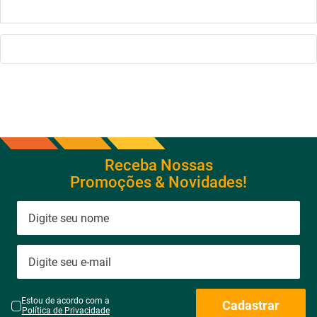
Ventilador de Parede com 8
Ar Condicionado 9000btus
Pás Super Turbo Preto e
Eco Inverter Iii Com Wi-fi Frio
Cinza 40CM 220V 140W -
- Hjfe09c2cg|hjfi09c2wg -
VTX-40P-8P - Mondial
Elgin