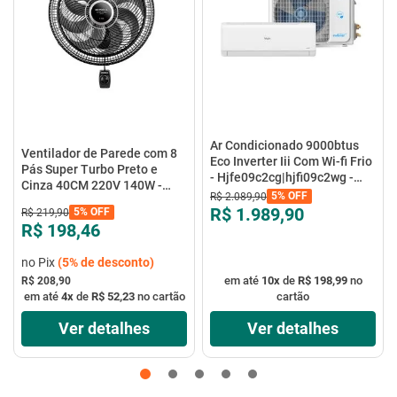
Ar Condicionado 9000btus
Ventilador de Parede com 8
Eco Inverter Iii Com Wi-fi Frio
Pás Super Turbo Preto e
- Hjfe09c2cg|hjfi09c2wg -
Cinza 40CM 220V 140W -
Elgin
5%
OFF
R$
2
.
089
,
90
VTX-40P-8P - Mondial
R$ 1.989,90
5%
OFF
R$
219
,
90
R$ 198,46
no Pix
(
5%
de desconto)
em até
10
x
de
R$ 198,99
no
R$ 208,90
em até
4
x
de
R$ 52,23
no cartão
cartão
Ver detalhes
Ver detalhes