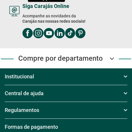
Siga Carajás Online
Acompanhe as novidades da
Carajás nas nossas redes sociais!
Compre por departamento
Institucional
Sobre Nós
Central de ajuda
Televendas
Política de Frete
Regulamentos
Nossas Lojas
Política de Troca
Regras de Frete Grátis
Formas de pagamento
Trabalhe conosco
Política de Reembolso