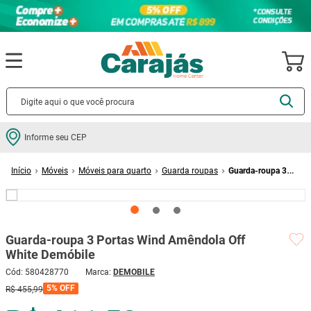
Termos mais buscados
Informe seu CEP
cerâmica
1
º
Móveis
Móveis para quarto
Guarda roupas
Guarda-roupa 3
porcelanato
2
º
Portas Wind Amêndola Off White Demóbile
piso
3
º
revestimento
4
º
Guarda-roupa 3 Portas Wind Amêndola Off
porta
5
º
White Demóbile
vaso sanitário
6
º
Cód
:
580428770
DEMOBILE
tinta
7
º
5%
OFF
R$
455
,
99
cadeira
8
º