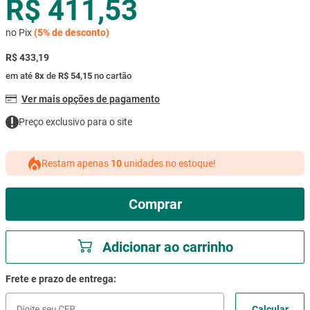
R$ 411,53
mesa
9
º
no Pix
(
5%
de desconto)
ar condicionado
10
º
R$ 433,19
em até
8
x
de
R$ 54,15
no cartão
Ver mais opções de pagamento
Preço exclusivo para o site
Restam apenas
10
unidades no estoque!
Comprar
Adicionar ao carrinho