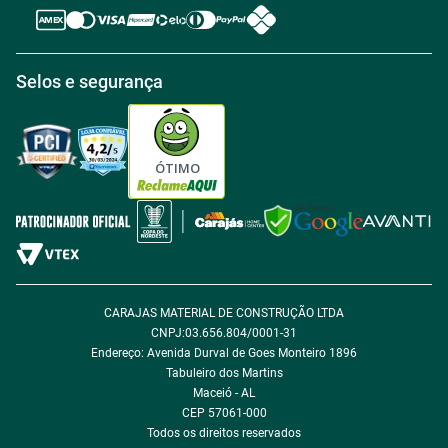
Regras de Desconto
Central de atendimento
Política de Retirada na loja
Regulamento Aniversário Premiado
Igualdade Salarial
Selos e segurança
Política de Entrega
Tabloides
Política de Privacidade
Política de Cookie
ÓTIMO
Política de Desconto
Fale com encarregado de dados
CARAJAS MATERIAL DE CONSTRUÇÃO LTDA
CNPJ:03.656.804/0001-31
Endereço: Avenida Durval de Goes Monteiro 1896
Tabuleiro dos Martins
Maceió - AL
CEP 57061-000
Todos os direitos reservados