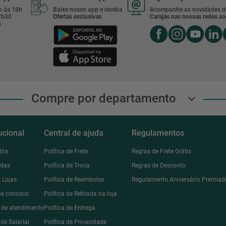
8h às 18h
Baixe nosso app e receba
Acompanhe as novidades d
17h30
Ofertas exclusivas
Carajás nas nossas redes soc
h
Compre por departamento
tucional
Central de ajuda
Regulamentos
Nós
Política de Frete
Regras de Frete Grátis
ndas
Política de Troca
Regras de Desconto
 Lojas
Política de Reembolso
Regulamento Aniversário Premiad
he conosco
Política de Retirada na loja
l de atendimento
Política de Entrega
de Salarial
Política de Privacidade