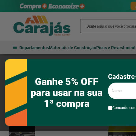
Departamentos
Materiais de Construção
Pisos e Revestimen
Materiais de construção
Impermeabilização e vedação
Imperm
Cadastre-
Ganhe 5% OFF
Nome
para usar na sua
1ª compra
Concordo co