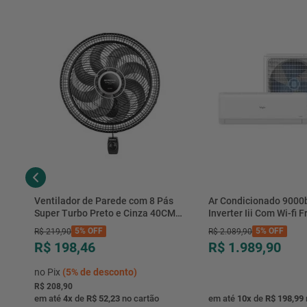
Ventilador de Parede com 8 Pás
Ar Condicionado 9000
Super Turbo Preto e Cinza 40CM
Inverter Iii Com Wi-fi Fr
220V 140W - VTX-40P-8P - Mondial
Hjfe09c2cg|hjfi09c2wg 
5%
OFF
5%
OFF
R$
219
,
90
R$
2
.
089
,
90
R$ 198,46
R$ 1.989,90
no Pix
(
5%
de desconto)
R$ 208,90
em até
4
x
de
R$ 52,23
no cartão
em até
10
x
de
R$ 198,99