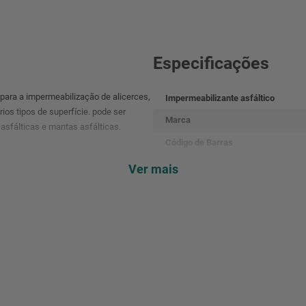
Especificações
para a impermeabilização de alicerces,
Impermeabilizante asfáltico
os tipos de superfície. pode ser
Marca
 asfálticas e mantas asfálticas.
Código de Barras
Cor
Ver mais
Validade
Volume