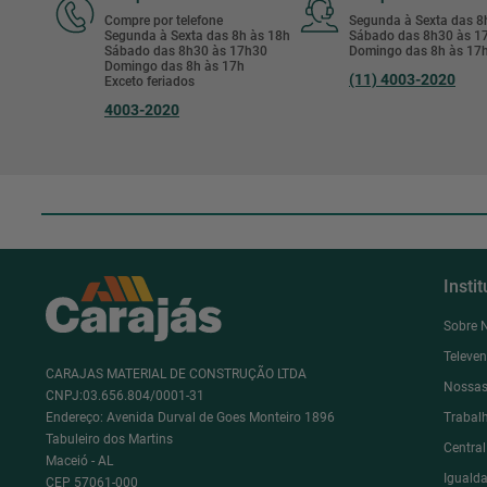
Compre por telefone
Segunda à Sexta das 
Segunda à Sexta das 8h às 18h
Sábado das 8h30 às 
Sábado das 8h30 às 17h30
Domingo das 8h às 17
Domingo das 8h às 17h
(11) 4003-2020
Exceto feriados
4003-2020
Insti
Sobre 
Televe
CARAJAS MATERIAL DE CONSTRUÇÃO LTDA
Nossas
CNPJ:03.656.804/0001-31
Endereço: Avenida Durval de Goes Monteiro 1896
Trabal
Tabuleiro dos Martins
Centra
Maceió - AL
Igualda
CEP 57061-000