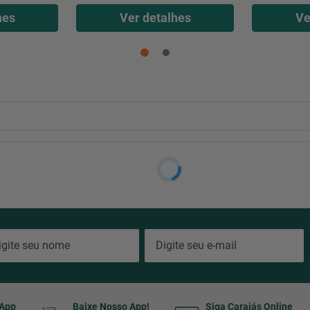
hes
Ver detalhes
Ve
sApp
Baixe Nosso App!
Siga Carajás Online