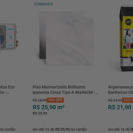
btus Eco
Piso Marmorizado Brilhante
Argamassa p
io -
Ipanema Cinza Tipo A 46x46CM -
Banheiros C
- Elgin
01.012771 - Cerbras
- 0118.00001
10%
OFF
12%
O
R$
28
,
90
R$
24
,
90
R$ 25,90
m²
R$ 21,90
R$ 25,90
no cartão
em até
1
x
de
R$ 25,90
no cartão
em até
1
x
de
R