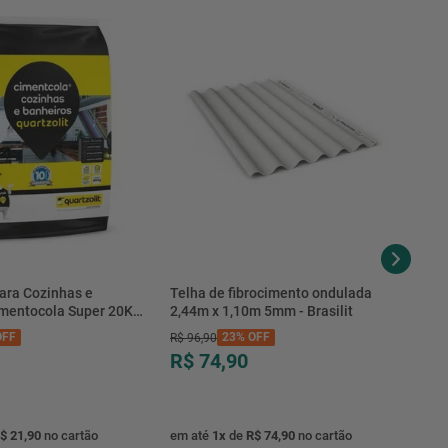
ara Cozinhas e
Telha de fibrocimento ondulada
imentocola Super 20KG
2,44m x 1,10m 5mm - Brasilit
.0020PL - Quartzolit
FF
23%
OFF
R$
96
,
90
R$ 74,90
$ 21,90
no cartão
em até
1
x
de
R$ 74,90
no cartão