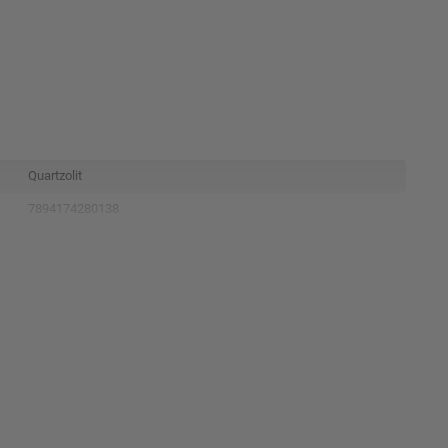
Quartzolit
7894174280138
preto
24meses
1litro