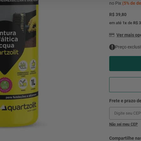
mesa
9
º
no Pix
(
5%
de de
ar 
R$ 39,80
10
º
condicionado
em até
1
x
de
R$ 3
Ver mais o
Preço exclusi
Não sei meu CEP