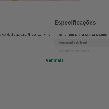
Especificações
viço ideal para garantir deslizamento
SERVIÇOS A SEREM REALIZADOS
Preparação do local
Marcação dos pontos
Furação
Ver mais
Instalação do trilho
Instalação da porta
Instalação dos acessórios
Alinhamento
Fixação e ajustes
Acabamento