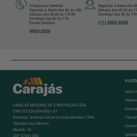
Compre por telefone
Segunda à Sexta das 
Segunda à Sexta das 8h às 18h
Sábado das 8h30 às 
Sábado das 8h30 às 17h30
Domingo das 8h às 17
Domingo das 8h às 17h
(11) 4003-2020
Exceto feriados
4003-2020
Insti
Sobre 
Televe
CARAJAS MATERIAL DE CONSTRUÇÃO LTDA
Nossas
CNPJ:03.656.804/0001-31
Endereço: Avenida Durval de Goes Monteiro 1896
Trabal
Tabuleiro dos Martins
Centra
Maceió - AL
Igualda
CEP 57061-000