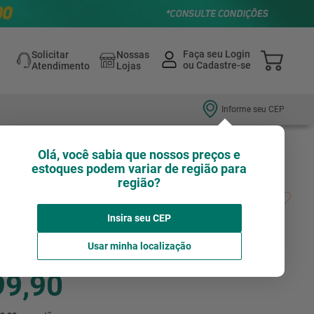
Solicitar
Nossas
Atendimento
Lojas
Informe seu CEP
Olá, você sabia que nossos preços e
estoques podem variar de região para
região?
e de porta de
Insira seu CEP
Avalie agora!
CARAJAS
Usar minha localização
99,90