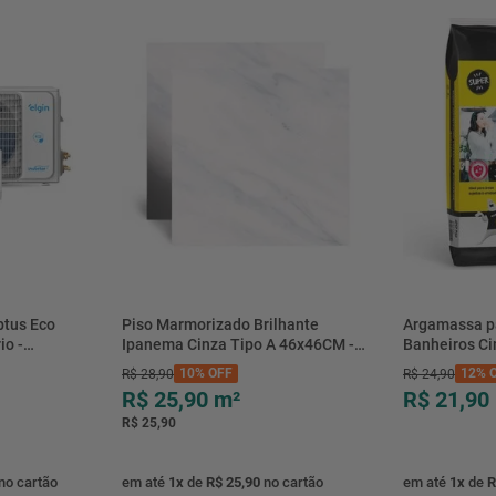
Testes de funcionamento
Garantia
Itens inclusos
Itens excluídos
Deslocamento adicional
btus Eco
Piso Marmorizado Brilhante
Argamassa p
io -
Ipanema Cinza Tipo A 46x46CM -
Banheiros C
- Elgin
01.012771 - Cerbras
- 0118.00001
10%
OFF
12%
O
R$
28
,
90
R$
24
,
90
R$ 25,90
m²
R$ 21,90
R$ 25,90
no cartão
em até
1
x
de
R$ 25,90
no cartão
em até
1
x
de
R