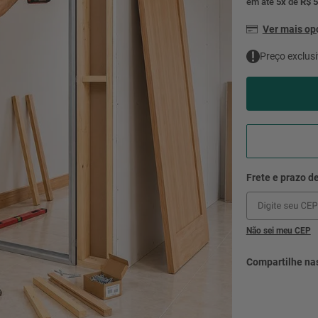
em até
5
x
de
R$ 5
mesa
9
º
ar 
Ver mais o
10
º
condicionado
Preço exclusi
Não sei meu CEP