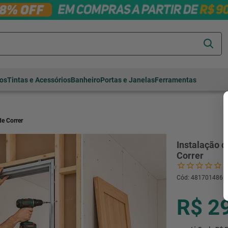
Termos mais
tos
Tintas e Acessórios
Banheiro
Portas e Janelas
Ferramentas
buscados
cerâmica
1
º
porcelanato
2
º
de Correr
piso
3
º
Instalação d
revestimento
4
º
Correr
porta
5
º
Cód
:
481701486
vaso sanitário
6
º
tinta
7
º
R$ 2
cadeira
8
º