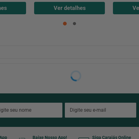
hes
Ver detalhes
Ve
sApp
Baixe Nosso App!
Siga Carajás Online