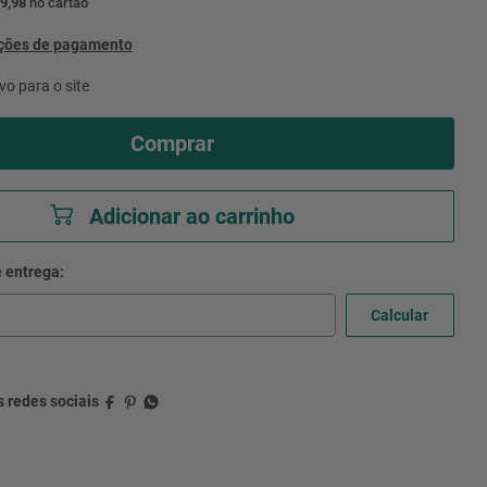
9,98
no cartão
pções de pagamento
vo para o site
Comprar
Adicionar ao carrinho