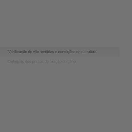
Verificação do vão medidas e condições da estrutura.
Definição dos pontos de fixação do trilho.
Realização dos furos para instalação dos suportes.
Fixação do trilho superior conforme alinhamento.
Encaixe da folha no sistema deslizante.
Montagem de roldanas guias e travas.
Ajuste para deslizamento suave e correto.
Aperto de parafusos e regulagem final.
Revisão para melhor encaixe e estética.