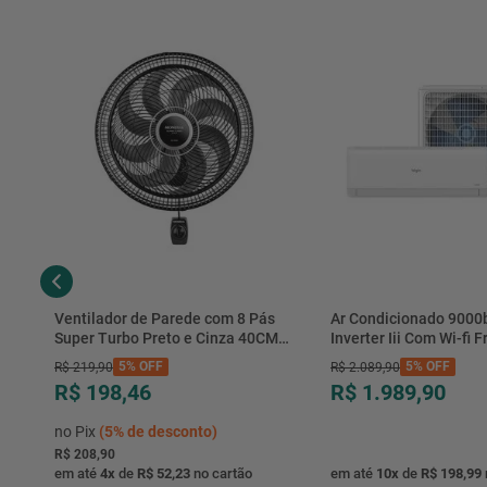
Ventilador de Parede com 8 Pás
Ar Condicionado 9000
Super Turbo Preto e Cinza 40CM
Inverter Iii Com Wi-fi Fr
220V 140W - VTX-40P-8P - Mondial
Hjfe09c2cg|hjfi09c2wg 
5%
OFF
5%
OFF
R$
219
,
90
R$
2
.
089
,
90
R$ 198,46
R$ 1.989,90
no Pix
(
5%
de desconto)
R$ 208,90
em até
4
x
de
R$ 52,23
no cartão
em até
10
x
de
R$ 198,99