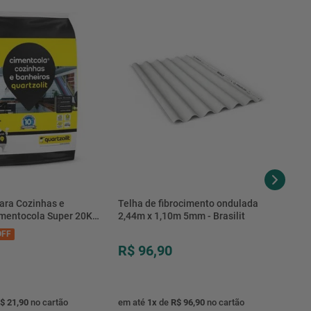
Verificação do deslizamento e fechamento.
90 dias sobre o serviço
Instalaçãoda porta de correr no local preparado
Fornecimentoda porta trilhos especiais ou adaptações
estruturais
Consultara loja
ara Cozinhas e
Telha de fibrocimento ondulada
imentocola Super 20KG
2,44m x 1,10m 5mm - Brasilit
.0020PL - Quartzolit
FF
R$ 96,90
$ 21,90
no cartão
em até
1
x
de
R$ 96,90
no cartão