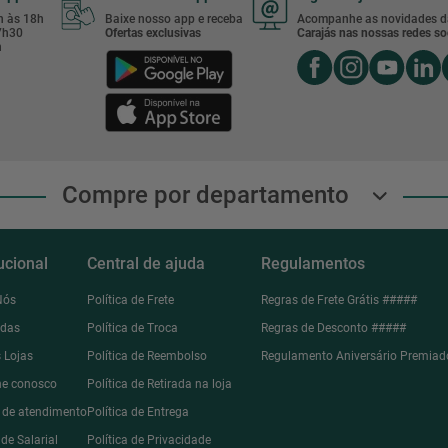
8h às 18h
Baixe nosso app e receba
Acompanhe as novidades d
17h30
Ofertas exclusivas
Carajás nas nossas redes soc
h
Compre por departamento
tucional
Central de ajuda
Regulamentos
Nós
Política de Frete
Regras de Frete Grátis #####
ndas
Política de Troca
Regras de Desconto #####
 Lojas
Política de Reembolso
Regulamento Aniversário Premiad
he conosco
Política de Retirada na loja
l de atendimento
Política de Entrega
de Salarial
Política de Privacidade