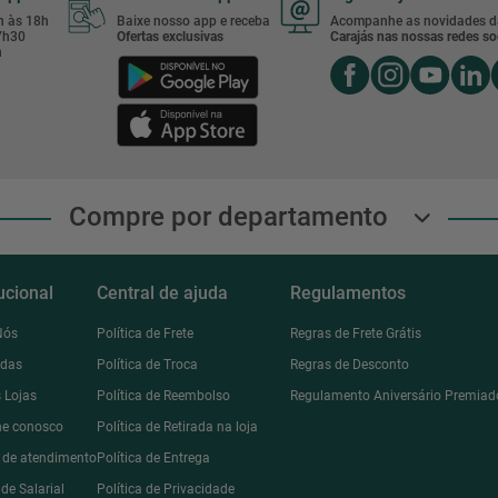
8h às 18h
Baixe nosso app e receba
Acompanhe as novidades d
17h30
Ofertas exclusivas
Carajás nas nossas redes soc
h
Compre por departamento
tucional
Central de ajuda
Regulamentos
Nós
Política de Frete
Regras de Frete Grátis
ndas
Política de Troca
Regras de Desconto
 Lojas
Política de Reembolso
Regulamento Aniversário Premiad
he conosco
Política de Retirada na loja
l de atendimento
Política de Entrega
de Salarial
Política de Privacidade