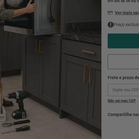
em até
4
x
de
R$ 5
mesa
9
º
ar 
Ver mais o
10
º
condicionado
Preço exclusi
Não sei meu CEP