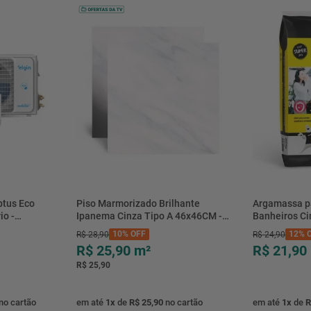
Orientação ao cliente
Garantia
Itens inclusos
Itens excluídos
Deslocamento adicional
btus Eco
Piso Marmorizado Brilhante
Argamassa p
io -
Ipanema Cinza Tipo A 46x46CM -
Banheiros C
- Elgin
01.012771 - Cerbras
- 0118.00001
10%
OFF
12%
O
R$
28
,
90
R$
24
,
90
R$ 25,90
m²
R$ 21,90
R$ 25,90
no cartão
em até
1
x
de
R$ 25,90
no cartão
em até
1
x
de
R