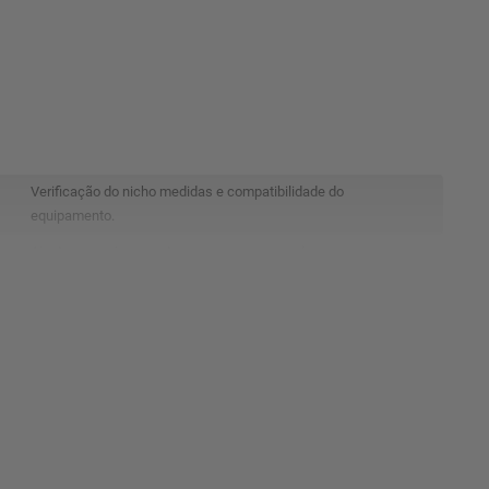
Verificação do nicho medidas e compatibilidade do
equipamento.
Ajuste e encaixe correto no espaço preparado.
Instalação segura conforme especificação do fabricante.
Ligação conforme o tipo de forno instalado.
Ajuste para alinhamento correto e funcionamento ideal.
Aperto final e regulagem geral.
Revisão para melhor encaixe e estética.
Verificação de aquecimento acendimento e funcionamento