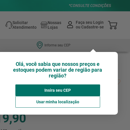
Solicitar
Nossas
Atendimento
Lojas
Informe seu CEP
Olá, você sabia que nossos preços e
estoques podem variar de região para
região?
e forno de
Insira seu CEP
Avalie agora!
CARAJAS
Usar minha localização
19,90