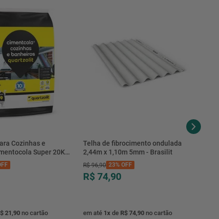
correto.
Explicação básica de uso e segurança.
90 dias sobre o serviço
Instalaçãocompleta do forno de embutir
Fornecimentode mangueira tomada nova ou adaptações
estruturais
Consultara loja
ara Cozinhas e
Telha de fibrocimento ondulada
imentocola Super 20KG
2,44m x 1,10m 5mm - Brasilit
.0020PL - Quartzolit
FF
23%
OFF
R$
96
,
90
R$ 74,90
$ 21,90
no cartão
em até
1
x
de
R$ 74,90
no cartão