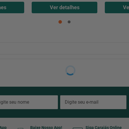
hes
Ver detalhes
Ve
sApp
Baixe Nosso App!
Siga Carajás Online