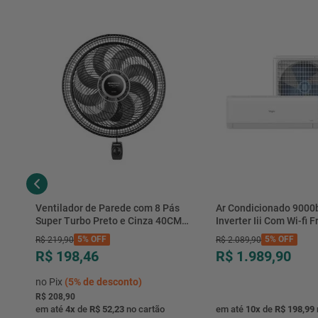
Ventilador de Parede com 8 Pás
Ar Condicionado 9000
Super Turbo Preto e Cinza 40CM
Inverter Iii Com Wi-fi Fr
220V 140W - VTX-40P-8P - Mondial
Hjfe09c2cg|hjfi09c2wg 
5%
OFF
5%
OFF
R$
219
,
90
R$
2
.
089
,
90
R$ 198,46
R$ 1.989,90
no Pix
(
5%
de desconto)
R$ 208,90
em até
4
x
de
R$ 52,23
no cartão
em até
10
x
de
R$ 198,99