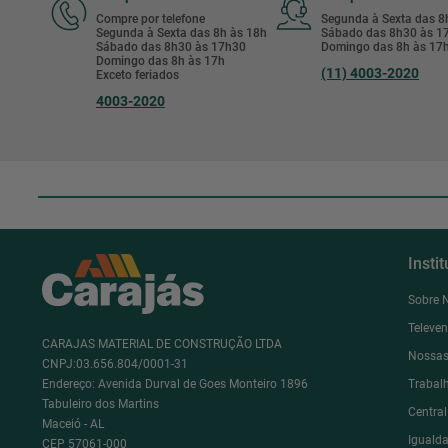
Compre por telefone
Segunda à Sexta das 
Segunda à Sexta das 8h às 18h
Sábado das 8h30 às 
Sábado das 8h30 às 17h30
Domingo das 8h às 17
Domingo das 8h às 17h
(11) 4003-2020
Exceto feriados
4003-2020
Insti
Sobre 
Televe
CARAJAS MATERIAL DE CONSTRUÇÃO LTDA
Nossas
CNPJ:03.656.804/0001-31
Endereço: Avenida Durval de Goes Monteiro 1896
Trabal
Tabuleiro dos Martins
Centra
Maceió - AL
Igualda
CEP 57061-000