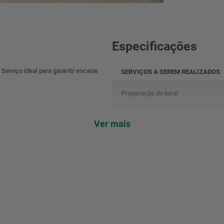
Especificações
Serviço ideal para garantir encaixe
SERVIÇOS A SEREM REALIZADOS
Preparação do local
Posicionamento do forno
Ver mais
Fixação do equipamento
Conexão elétrica ou gás
Nivelamento
Fixação e ajustes
Acabamento
Testes de funcionamento