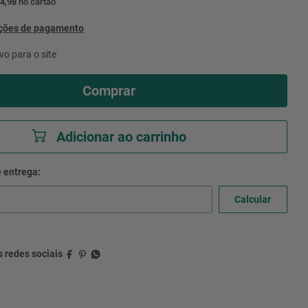
4,98
no cartão
pções de pagamento
vo para o site
Comprar
Adicionar ao carrinho