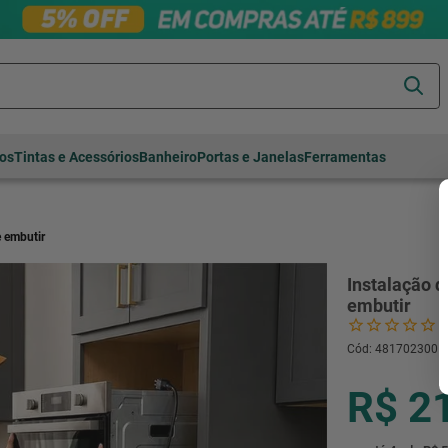
Termos mais
tos
Tintas e Acessórios
Banheiro
Portas e Janelas
Ferramentas
buscados
cerâmica
1
º
porcelanato
2
º
e embutir
piso
3
º
Instalação d
revestimento
4
º
embutir
porta
5
º
Cód
:
481702300
vaso sanitário
6
º
tinta
7
º
R$ 2
cadeira
8
º