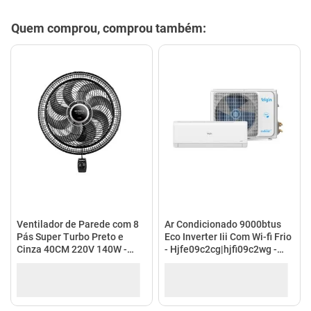
mesa
9
º
ar condicionado
10
º
Descrição
Especificações
Quem comprou, comprou também: