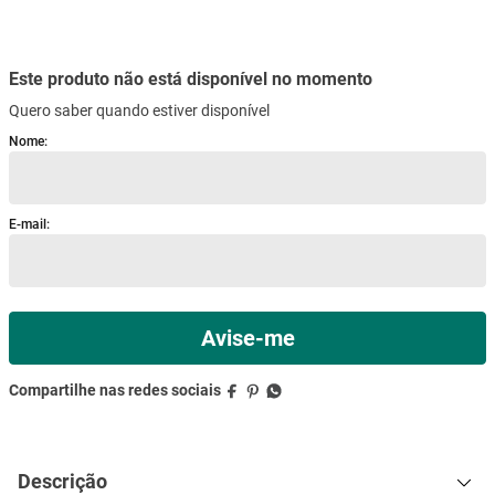
mesa
9
º
ar condicionado
10
º
Descrição
Especificações