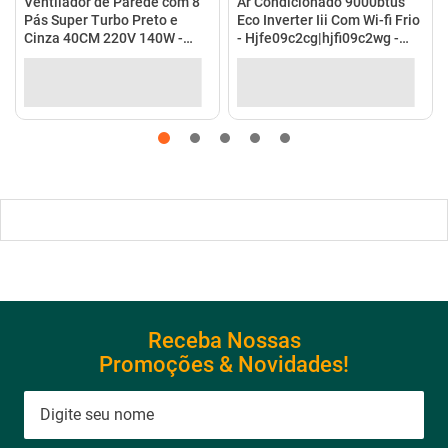
no Pix
(
5%
de desconto)
em até
10
x
de
R$ 198,99
no
R$ 208,90
em até
4
x
de
R$ 52,23
no cartão
cartão
Ver detalhes
Ver detalhes
Receba Nossas
Promoções & Novidades!