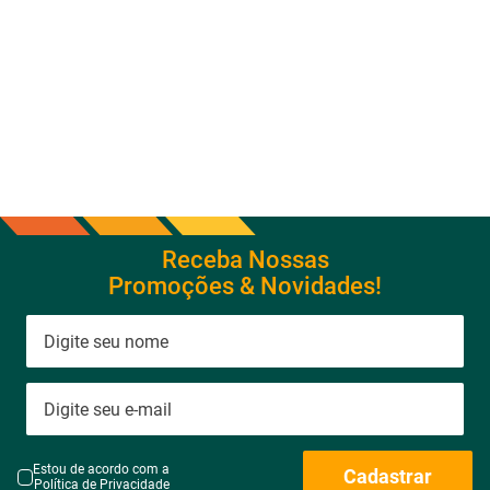
Ventilador de Parede com 8
Ar Condicionado 9000btus
Pás Super Turbo Preto e
Eco Inverter Iii Com Wi-fi Frio
Cinza 40CM 220V 140W -
- Hjfe09c2cg|hjfi09c2wg -
VTX-40P-8P - Mondial
Elgin
Receba Nossas