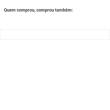
mesa
9
º
ar condicionado
10
º
Descrição
Especificações
Quem comprou, comprou também: