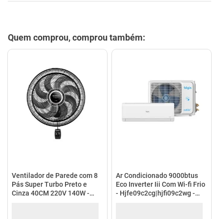
mesa
9
º
ar condicionado
10
º
Descrição
Especificações
Quem comprou, comprou também: