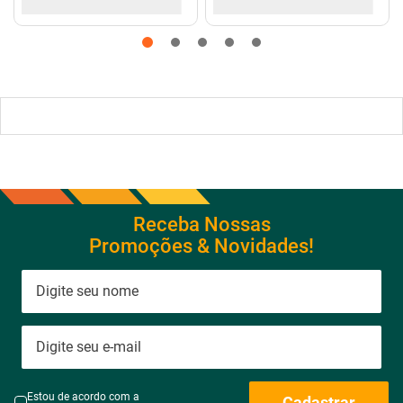
Ventilador de Parede com 8
Ar Condicionado 9000btus
Pás Super Turbo Preto e
Eco Inverter Iii Com Wi-fi Frio
Cinza 40CM 220V 140W -
- Hjfe09c2cg|hjfi09c2wg -
VTX-40P-8P - Mondial
Elgin