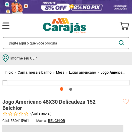
Termos mais buscados
Informe seu CEP
cerâmica
1
º
Cama, mesa e banho
Mesa
Lugar americano
Jogo Americano
porcelanato
2
º
48X30 Delicadeza 152 Belchior
piso
3
º
revestimento
4
º
Jogo Americano 48X30 Delicadeza 152
porta
5
º
Belchior
vaso sanitário
6
º
Avalie agora!
tinta
7
º
Cód
:
580415961
BELCHIOR
8%
OFF
R$
43
,
99
cadeira
8
º