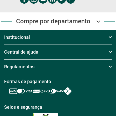
Domingo das 8h às 17h
Exceto feriados
4003-2020
Compre Pelo WhatsApp
Segunda à Sexta das 8h às 18h
Sábado das 8h30 às 17h30
Domingo das 8h às 17h
(11) 4003-2020
Baixe Nosso App!
Baixe nosso app e receba
Ofertas exclusivas
Siga Carajás Online
Acompanhe as novidades da
Carajás nas nossas redes sociais!