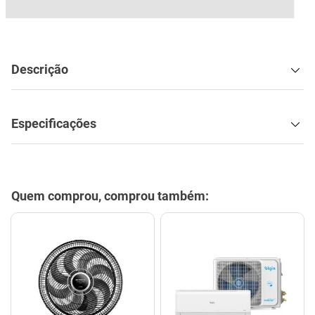
R$ 37,23
mesa
9
º
ar condicionado
10
º
no Pix
(
8%
de desconto)
R$ 40,47
em até
1
x
de
R$ 40,47
no cartão
Ver mais opções de pagamento
Preço exclusivo para o site
Comprar
Adicionar ao carrinho