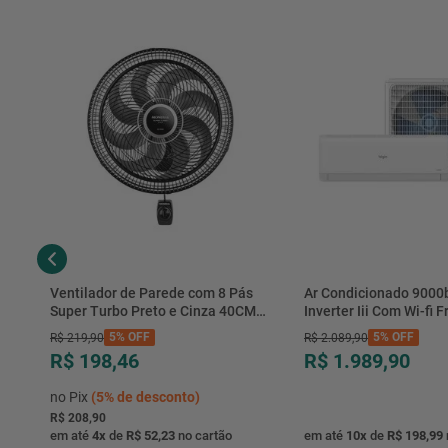
Ventilador de Parede com 8 Pás
Ar Condicionado 9000
Super Turbo Preto e Cinza 40CM
Inverter Iii Com Wi-fi Fr
220V 140W - VTX-40P-8P - Mondial
Hjfe09c2cg|hjfi09c2wg 
5%
OFF
5%
OFF
R$
219
,
90
R$
2
.
089
,
90
R$ 198,46
R$ 1.989,90
no Pix
(
5%
de desconto)
R$ 208,90
em até
4
x
de
R$ 52,23
no cartão
em até
10
x
de
R$ 198,99