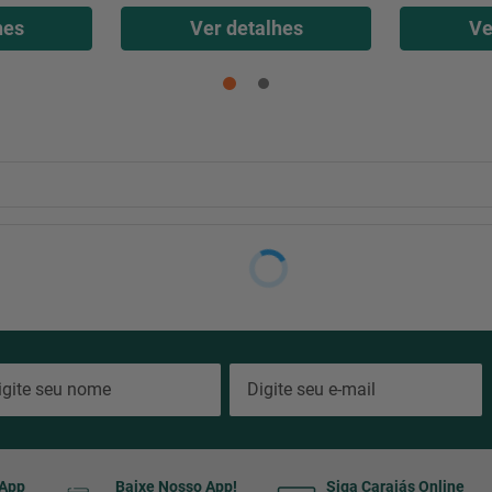
hes
Ver detalhes
Ve
sApp
Baixe Nosso App!
Siga Carajás Online