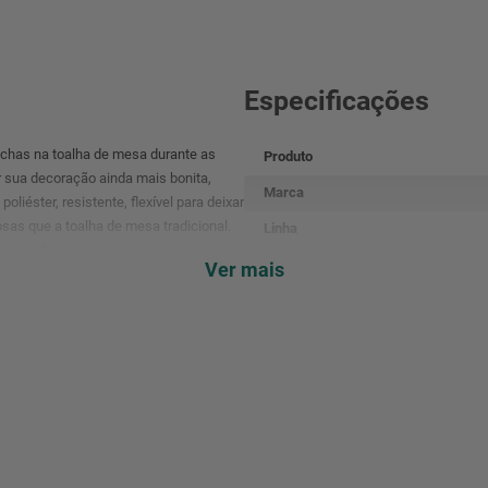
Especificações
chas na toalha de mesa durante as
Produto
 sua decoração ainda mais bonita,
Marca
liéster, resistente, flexível para deixar
sas que a toalha de mesa tradicional.
Linha
cano vai dar um toque contemporâneo e
Código de barras
Ver mais