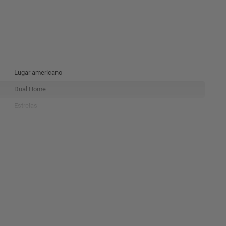
Lugar americano
Dual Home
Estrelas
7898733470039