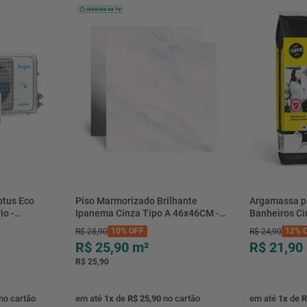
btus Eco
Piso Marmorizado Brilhante
Argamassa p
io -
Ipanema Cinza Tipo A 46x46CM -
Banheiros C
- Elgin
01.012771 - Cerbras
- 0118.00001
10%
OFF
12%
O
R$
28
,
90
R$
24
,
90
R$ 25,90
m²
R$ 21,90
R$ 25,90
no cartão
em até
1
x
de
R$ 25,90
no cartão
em até
1
x
de
R