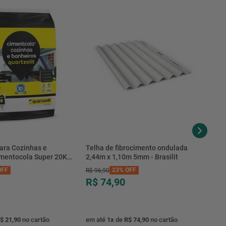
ara Cozinhas e
Telha de fibrocimento ondulada
imentocola Super 20KG
2,44m x 1,10m 5mm - Brasilit
.0020PL - Quartzolit
FF
23%
OFF
R$
96
,
90
R$ 74,90
$ 21,90
no cartão
em até
1
x
de
R$ 74,90
no cartão