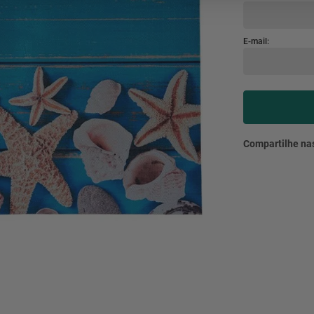
mesa
9
º
ar 
10
º
condicionado