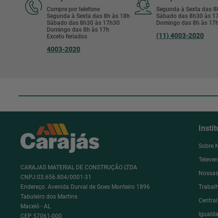
Compre por telefone
Segunda à Sexta das 
Segunda à Sexta das 8h às 18h
Sábado das 8h30 às 
Sábado das 8h30 às 17h30
Domingo das 8h às 17
Domingo das 8h às 17h
(11) 4003-2020
Exceto feriados
4003-2020
Insti
Sobre 
Televe
CARAJAS MATERIAL DE CONSTRUÇÃO LTDA
Nossas
CNPJ:03.656.804/0001-31
Endereço: Avenida Durval de Goes Monteiro 1896
Trabal
Tabuleiro dos Martins
Centra
Maceió - AL
Igualda
CEP 57061-000