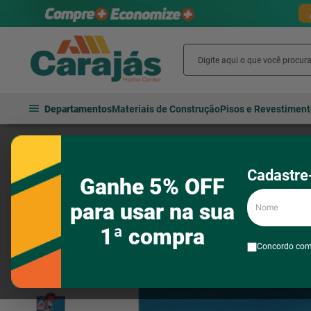
Departamentos
Materiais de Construção
Pisos e Revestimen
Cama, mesa e banho
Mesa
Lugar americano
Jogo American
Cadastre-
Ganhe 5% OFF
Nome
para usar na sua
1ª compra
Concordo co