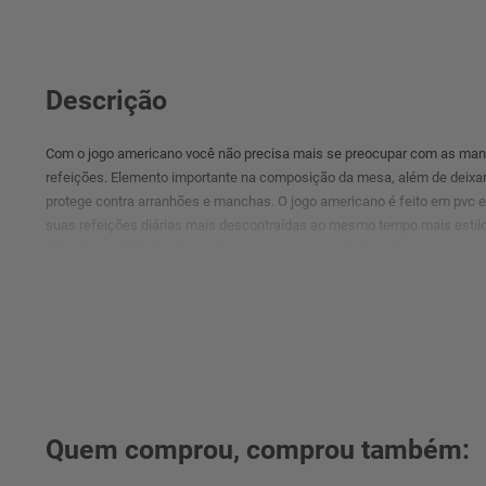
Descrição
Com o jogo americano você não precisa mais se preocupar com as man
refeições. Elemento importante na composição da mesa, além de deixar
protege contra arranhões e manchas. O jogo americano é feito em pvc e po
suas refeições diárias mais descontraídas ao mesmo tempo mais estilo
Além disso, é fácil de lavar, basta seguir as orientações. O jogo ameri
complementar a estética da mesa junto com seus talheres e louças!
Quem comprou, comprou também: