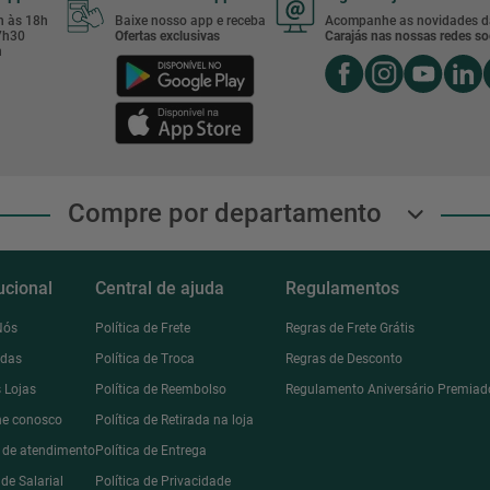
8h às 18h
Baixe nosso app e receba
Acompanhe as novidades d
17h30
Ofertas exclusivas
Carajás nas nossas redes soc
h
Compre por departamento
tucional
Central de ajuda
Regulamentos
Nós
Política de Frete
Regras de Frete Grátis
ndas
Política de Troca
Regras de Desconto
 Lojas
Política de Reembolso
Regulamento Aniversário Premiad
he conosco
Política de Retirada na loja
l de atendimento
Política de Entrega
de Salarial
Política de Privacidade