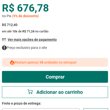
R$ 676,78
mesa
9
º
ar condicionado
10
º
no Pix
(
5%
de desconto)
R$ 712,40
em até
10
x
de
R$ 71,24
no cartão
Ver mais opções de pagamento
Preço exclusivo para o site
Restam apenas
10
unidades no estoque!
Comprar
Adicionar ao carrinho