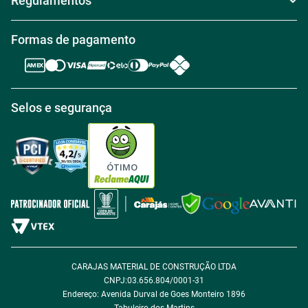
Regulamentos
Nossas Lojas
Política de Troca
Regras de Frete Grátis
Formas de pagamento
Trabalhe conosco
Política de Reembolso
Regras de Desconto
Central de atendimento
Política de Retirada na loja
Regulamento Aniversário Premiado
Igualdade Salarial
Selos e segurança
Política de Entrega
Tabloides
Política de Privacidade
Política de Cookie
ÓTIMO
Política de Desconto
Fale com encarregado de dados
CARAJAS MATERIAL DE CONSTRUÇÃO LTDA
CNPJ:03.656.804/0001-31
Endereço: Avenida Durval de Goes Monteiro 1896
Tabuleiro dos Martins