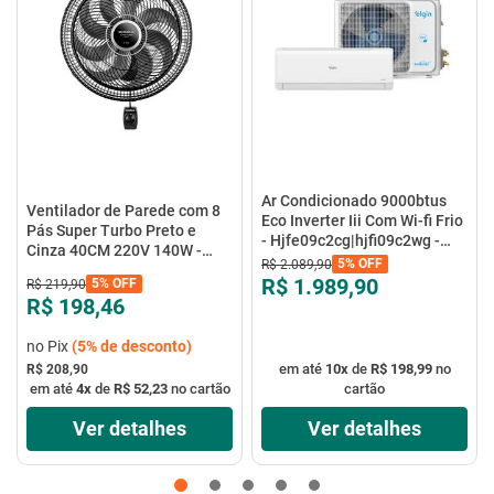
Ar Condicionado 9000btus
Ventilador de Parede com 8
Eco Inverter Iii Com Wi-fi Frio
Pás Super Turbo Preto e
- Hjfe09c2cg|hjfi09c2wg -
Cinza 40CM 220V 140W -
Elgin
5%
OFF
R$
2
.
089
,
90
VTX-40P-8P - Mondial
R$ 1.989,90
5%
OFF
R$
219
,
90
R$ 198,46
no Pix
(
5%
de desconto)
em até
10
x
de
R$ 198,99
no
R$ 208,90
em até
4
x
de
R$ 52,23
no cartão
cartão
Ver detalhes
Ver detalhes