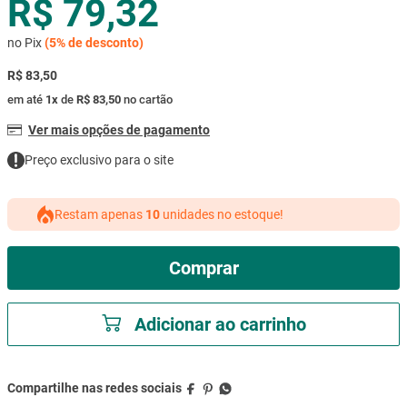
R$ 79,32
mesa
9
º
no Pix
(
5%
de desconto)
ar condicionado
10
º
R$ 83,50
em até
1
x
de
R$ 83,50
no cartão
Ver mais opções de pagamento
Preço exclusivo para o site
Restam apenas
10
unidades no estoque!
Comprar
Adicionar ao carrinho