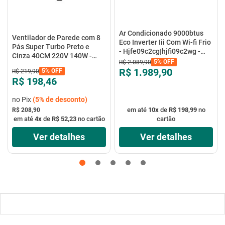
Ar Condicionado 9000btus
Ventilador de Parede com 8
Eco Inverter Iii Com Wi-fi Frio
Pás Super Turbo Preto e
- Hjfe09c2cg|hjfi09c2wg -
Cinza 40CM 220V 140W -
Elgin
5%
OFF
R$
2
.
089
,
90
VTX-40P-8P - Mondial
R$ 1.989,90
5%
OFF
R$
219
,
90
R$ 198,46
no Pix
(
5%
de desconto)
em até
10
x
de
R$ 198,99
no
R$ 208,90
em até
4
x
de
R$ 52,23
no cartão
cartão
Ver detalhes
Ver detalhes