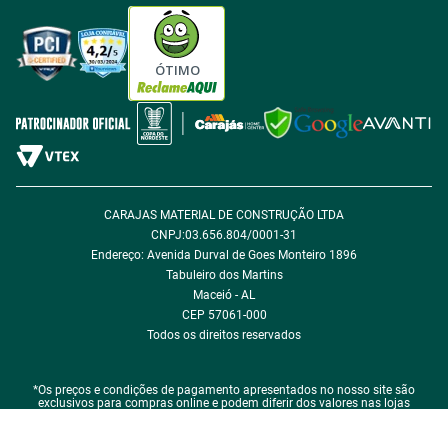
Tabloides
Política de Privacidade
Política de Cookie
ÓTIMO
Política de Desconto
Fale com encarregado de dados
CARAJAS MATERIAL DE CONSTRUÇÃO LTDA
CNPJ:03.656.804/0001-31
Endereço: Avenida Durval de Goes Monteiro 1896
Tabuleiro dos Martins
Maceió - AL
CEP 57061-000
Todos os direitos reservados
*Os preços e condições de pagamento apresentados no nosso site são
exclusivos para compras online e podem diferir dos valores nas lojas
físicas.
*Em caso de qualquer divergência de preço, o que prevalece é o que consta