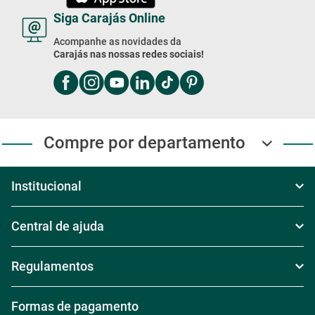
Siga Carajás Online
Acompanhe as novidades da
Carajás nas nossas redes sociais!
Compre por departamento
Institucional
Sobre Nós
Central de ajuda
Televendas
Política de Frete
Regulamentos
Nossas Lojas
Política de Troca
Regras de Frete Grátis #####
Formas de pagamento
Trabalhe conosco