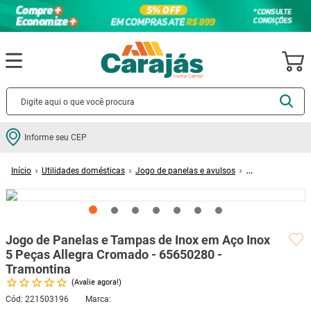
Termos mais buscados
Informe seu CEP
cerâmica
1
º
Utilidades domésticas
Jogo de panelas e avulsos
porcelanato
2
º
Jogo de panelas
Jogo de Panelas e Tampas de Inox em Aço Inox 5 Peças
Allegra Cromado - 65650280 - Tramontina
piso
3
º
revestimento
4
º
Jogo de Panelas e Tampas de Inox em Aço Inox
porta
5
º
5 Peças Allegra Cromado - 65650280 -
vaso sanitário
6
º
Tramontina
Avalie agora!
tinta
7
º
Cód
:
221503196
cadeira
8
º