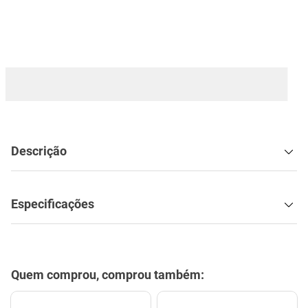
mesa
9
º
ar condicionado
10
º
Descrição
Especificações
Quem comprou, comprou também: