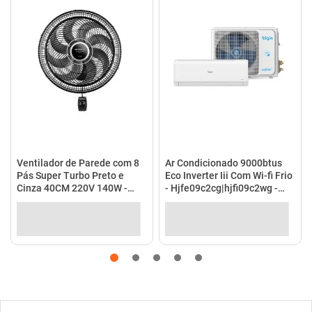
Ventilador de Parede com 8
Ar Condicionado 9000btus
Pás Super Turbo Preto e
Eco Inverter Iii Com Wi-fi Frio
Cinza 40CM 220V 140W -
- Hjfe09c2cg|hjfi09c2wg -
VTX-40P-8P - Mondial
Elgin