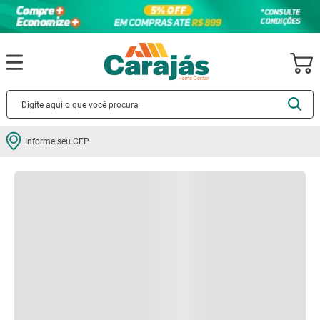
Descrição
Especificações
Informe seu CEP
Quem comprou, comprou também: