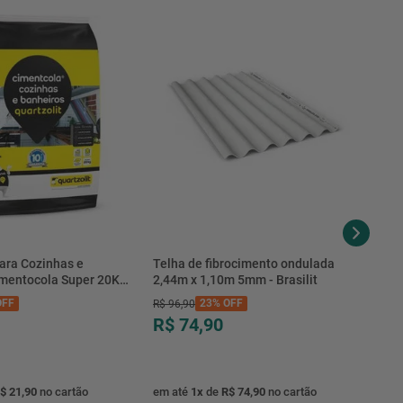
ara Cozinhas e
Telha de fibrocimento ondulada
imentocola Super 20KG
2,44m x 1,10m 5mm - Brasilit
.0020PL - Quartzolit
FF
23%
OFF
R$
96
,
90
R$ 74,90
$ 21,90
no cartão
em até
1
x
de
R$ 74,90
no cartão