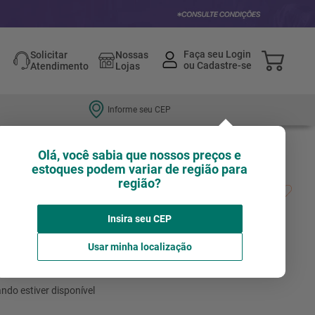
Solicitar
Nossas
Atendimento
Lojas
Informe seu CEP
Olá, você sabia que nossos preços e
estoques podem variar de região para
região?
om Emenda Jade Branco 28MM 2,5M -
Insira seu CEP
Avalie agora!
BELCHIOR
Usar minha localização
não está disponível no momento
ndo estiver disponível