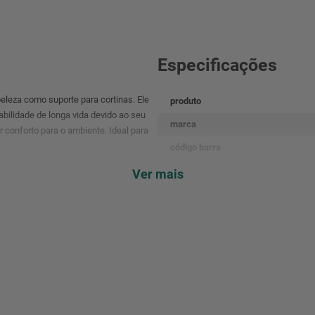
Especificações
beleza como suporte para cortinas. Ele
produto
bilidade de longa vida devido ao seu
marca
r conforto para o ambiente. Ideal para
código barra
referência
Ver mais
peso