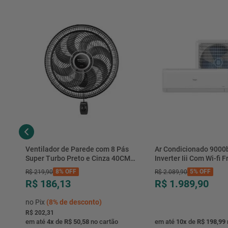
Ventilador de Parede com 8 Pás
Ar Condicionado 9000
Super Turbo Preto e Cinza 40CM
Inverter Iii Com Wi-fi Fr
220V 140W - VTX-40P-8P - Mondial
Hjfe09c2cg|hjfi09c2wg 
8%
OFF
5%
OFF
R$
219
,
90
R$
2
.
089
,
90
R$ 186,13
R$ 1.989,90
no Pix
(
8%
de desconto)
R$ 202,31
em até
4
x
de
R$ 50,58
no cartão
em até
10
x
de
R$ 198,99