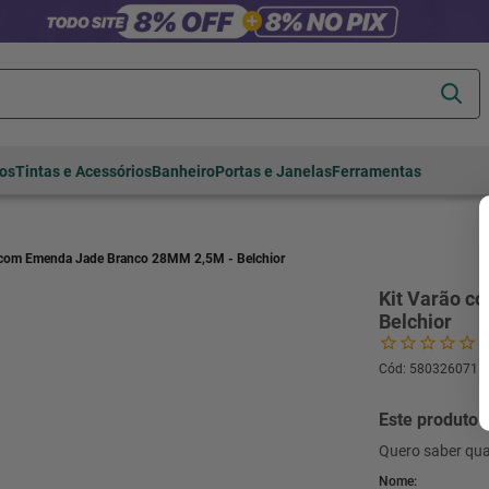
Termos mais
tos
Tintas e Acessórios
Banheiro
Portas e Janelas
Ferramentas
buscados
cerâmica
1
º
porcelanato
2
º
 com Emenda Jade Branco 28MM 2,5M - Belchior
piso
3
º
Kit Varão c
Belchior
revestimento
4
º
porta
5
º
Cód
:
580326071
vaso sanitário
6
º
Este produto 
tinta
7
º
Quero saber qua
cadeira
8
º