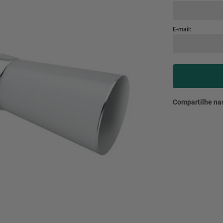
mesa
9
º
ar 
10
º
condicionado