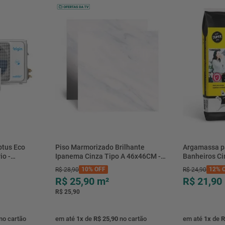
btus Eco
Piso Marmorizado Brilhante
Argamassa p
io -
Ipanema Cinza Tipo A 46x46CM -
Banheiros C
- Elgin
01.012771 - Cerbras
- 0118.00001
10%
OFF
12%
O
R$
28
,
90
R$
24
,
90
R$ 25,90
m²
R$ 21,90
R$ 25,90
no cartão
em até
1
x
de
R$ 25,90
no cartão
em até
1
x
de
R