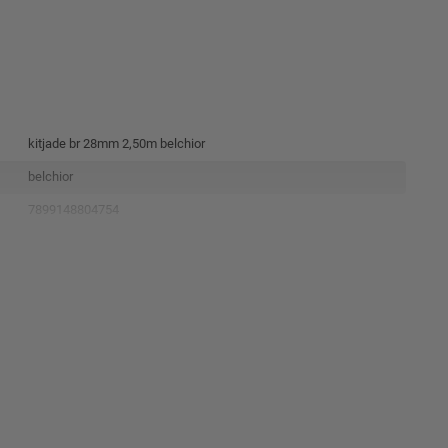
kitjade br 28mm 2,50m belchior
belchior
7899148804754
1.23kg