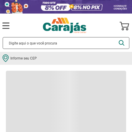
Descrição
Especificações
Informe seu CEP
Quem comprou, comprou também: