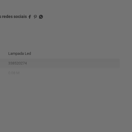
Lampada Led
338520274
0.08 M
0.10 M
0.12 M
0.22
1 Ano
7899452014603