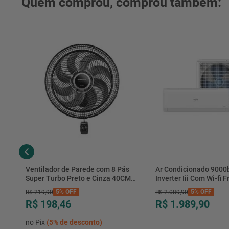
Quem comprou, comprou também:
Ventilador de Parede com 8 Pás
Ar Condicionado 9000
Super Turbo Preto e Cinza 40CM
Inverter Iii Com Wi-fi Fr
220V 140W - VTX-40P-8P - Mondial
Hjfe09c2cg|hjfi09c2wg 
5%
OFF
5%
OFF
R$
219
,
90
R$
2
.
089
,
90
R$ 198,46
R$ 1.989,90
no Pix
(
5%
de desconto)