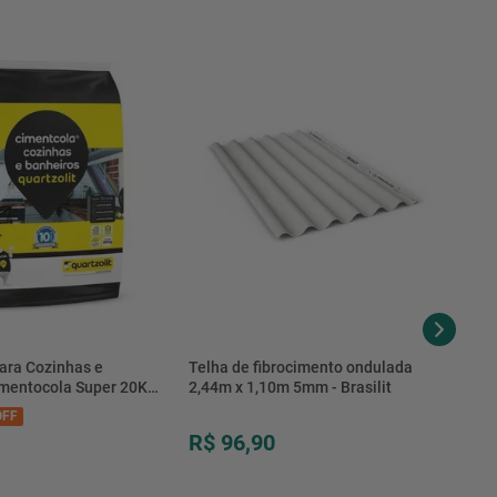
ara Cozinhas e
Telha de fibrocimento ondulada
imentocola Super 20KG
2,44m x 1,10m 5mm - Brasilit
.0020PL - Quartzolit
FF
R$ 96,90