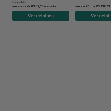
R$ 208,90
em até
4
x
de
R$ 52,23
no cartão
em até
10
x
de
R$ 198,99
Ver detalhes
Ver detal