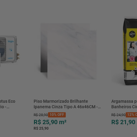
btus Eco
Piso Marmorizado Brilhante
Argamassa p
io -
Ipanema Cinza Tipo A 46x46CM -
Banheiros C
- Elgin
01.012771 - Cerbras
- 0118.00001
10%
OFF
12%
O
R$
28
,
90
R$
24
,
90
R$ 25,90
m²
R$ 21,90
R$ 25,90