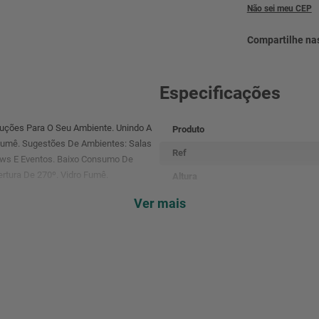
Não sei meu CEP
Especificações
luções Para O Seu Ambiente. Unindo A
Produto
umê. Sugestões De Ambientes: Salas
Ref
hows E Eventos. Baixo Consumo De
ertura De 270º. Vidro Fumê.
Altura
Largura
Ver mais
Comprimento
Peso
Garantia
Código De Barra