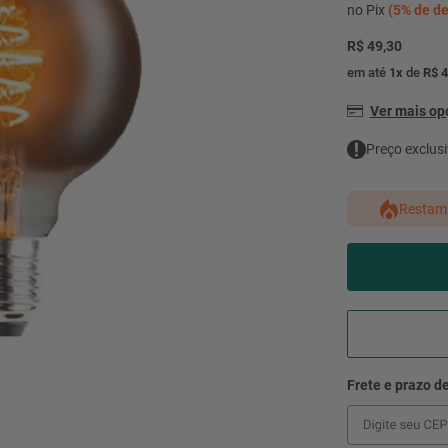
mesa
9
º
no Pix
(
5%
de de
ar 
R$ 49,30
10
º
condicionado
em até
1
x
de
R$ 4
Ver mais o
Preço exclusi
Restam