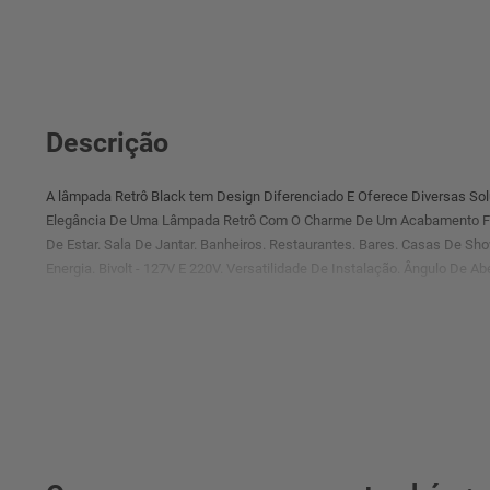
Descrição
A lâmpada Retrô Black tem Design Diferenciado E Oferece Diversas So
Elegância De Uma Lâmpada Retrô Com O Charme De Um Acabamento F
De Estar. Sala De Jantar. Banheiros. Restaurantes. Bares. Casas De S
Energia. Bivolt - 127V E 220V. Versatilidade De Instalação. Ângulo De Ab