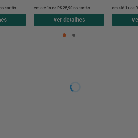
no cartão
em até
1
x
de
R$ 25,90
no cartão
em até
1
x
de
R
hes
Ver detalhes
Ve