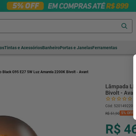
Termos mais
tos
Tintas e Acessórios
Banheiro
Portas e Janelas
Ferramentas
buscados
cerâmica
1
º
porcelanato
2
º
 Black G95 E27 5W Luz Amarela 2200K Bivolt - Avant
piso
3
º
Lâmpada LED
revestimento
4
º
Bivolt - Avan
porta
5
º
Cód
:
520149220
vaso sanitário
6
º
5%
OFF
R$
51
,
90
tinta
7
º
R$ 4
cadeira
8
º