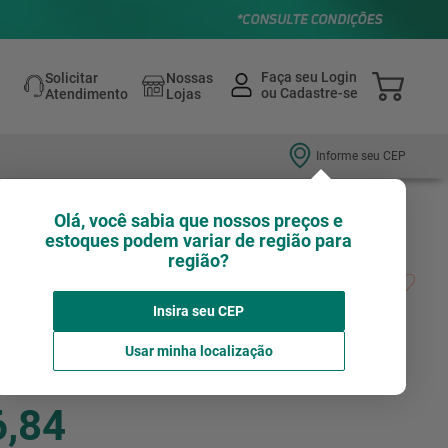
Solicitar
Nossas
Atendimento
Lojas
Informe seu CEP
Olá, você sabia que nossos preços e
estoques podem variar de região para
região?
 Retro Black G95 E27 5W Luz Amarela 2200K
t
Insira seu CEP
Avalie agora!
AVANT
Usar minha localização
6,84