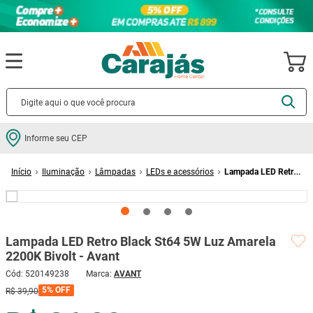
Termos mais buscados
Informe seu CEP
cerâmica
1
º
Iluminação
Lâmpadas
LEDs e acessórios
Lampada LED Retro
porcelanato
2
º
Black St64 5W Luz Amarela 2200K Bivolt - Avant
piso
3
º
revestimento
4
º
Lampada LED Retro Black St64 5W Luz Amarela
porta
5
º
2200K Bivolt - Avant
vaso sanitário
6
º
Cód
:
520149238
AVANT
tinta
7
º
5%
OFF
R$
39
,
90
cadeira
8
º