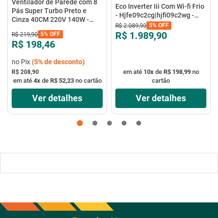
Ventilador de Parede com 8
Eco Inverter Iii Com Wi-fi Frio
Pás Super Turbo Preto e
- Hjfe09c2cg|hjfi09c2wg -
Cinza 40CM 220V 140W -
Elgin
5%
OFF
R$
2
.
089
,
90
VTX-40P-8P - Mondial
R$ 1.989,90
5%
OFF
R$
219
,
90
R$ 198,46
no Pix
(
5%
de desconto)
em até
10
x
de
R$ 198,99
no
R$ 208,90
em até
4
x
de
R$ 52,23
no cartão
cartão
Ver detalhes
Ver detalhes