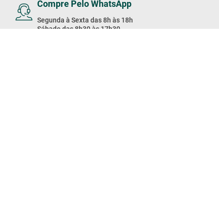
Compre Pelo WhatsApp
Segunda à Sexta das 8h às 18h
Sábado das 8h30 às 17h30
Domingo das 8h às 17h
(11) 4003-2020
Baixe Nosso App!
Baixe nosso app e receba
Ofertas exclusivas
Siga Carajás Online
Acompanhe as novidades da
Carajás nas nossas redes sociais!