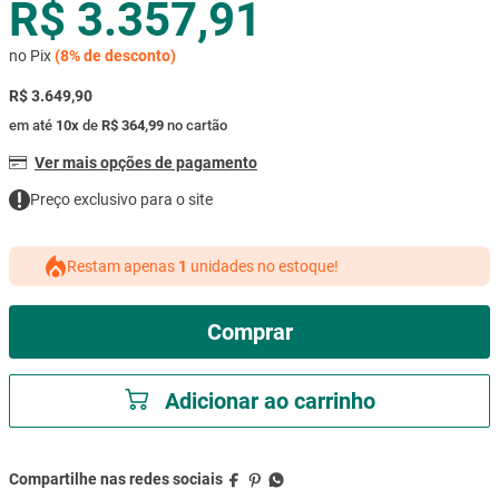
R$ 3.357,91
mesa
9
º
no Pix
(
8%
de desconto)
ar condicionado
10
º
R$ 3.649,90
em até
10
x
de
R$ 364,99
no cartão
Ver mais opções de pagamento
Preço exclusivo para o site
Restam apenas
1
unidades no estoque!
Comprar
Adicionar ao carrinho