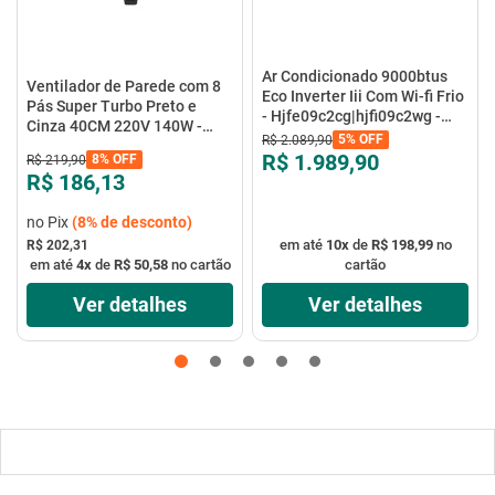
Ar Condicionado 9000btus
Ventilador de Parede com 8
Eco Inverter Iii Com Wi-fi Frio
Pás Super Turbo Preto e
- Hjfe09c2cg|hjfi09c2wg -
Cinza 40CM 220V 140W -
Elgin
5%
OFF
R$
2
.
089
,
90
VTX-40P-8P - Mondial
R$ 1.989,90
8%
OFF
R$
219
,
90
R$ 186,13
no Pix
(
8%
de desconto)
em até
10
x
de
R$ 198,99
no
R$ 202,31
em até
4
x
de
R$ 50,58
no cartão
cartão
Ver detalhes
Ver detalhes