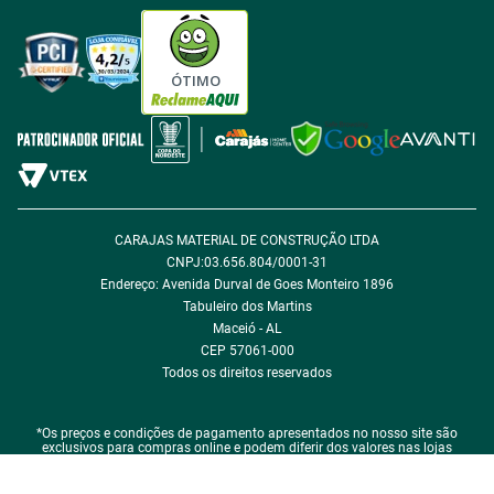
Tabloides
Política de Privacidade
Política de Cookie
ÓTIMO
Política de Desconto
Fale com encarregado de dados
CARAJAS MATERIAL DE CONSTRUÇÃO LTDA
CNPJ:03.656.804/0001-31
Endereço: Avenida Durval de Goes Monteiro 1896
Tabuleiro dos Martins
Maceió - AL
CEP 57061-000
Todos os direitos reservados
*Os preços e condições de pagamento apresentados no nosso site são
exclusivos para compras online e podem diferir dos valores nas lojas
físicas.
*Em caso de qualquer divergência de preço, o que prevalece é o que consta