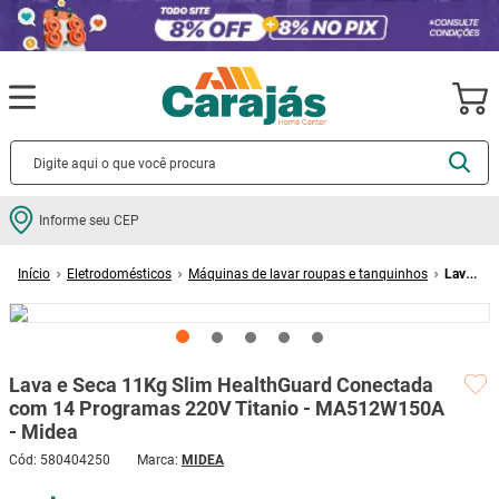
Termos mais buscados
Informe seu CEP
cerâmica
1
º
Eletrodomésticos
Máquinas de lavar roupas e tanquinhos
Lava
porcelanato
2
º
e Seca 11Kg Slim HealthGuard Conectada com 14 Programas 220V Titanio -
MA512W150A - Midea
piso
3
º
revestimento
4
º
Lava e Seca 11Kg Slim HealthGuard Conectada
porta
5
º
com 14 Programas 220V Titanio - MA512W150A
vaso sanitário
6
º
- Midea
tinta
7
º
Cód
:
580404250
MIDEA
cadeira
8
º