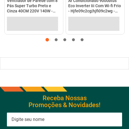
no Pix
(
8%
de desconto)
em até
10
x
de
R$ 198,99
no
R$ 202,31
em até
4
x
de
R$ 50,58
no cartão
cartão
Ver detalhes
Ver detalhes
Receba Nossas
Promoções & Novidades!