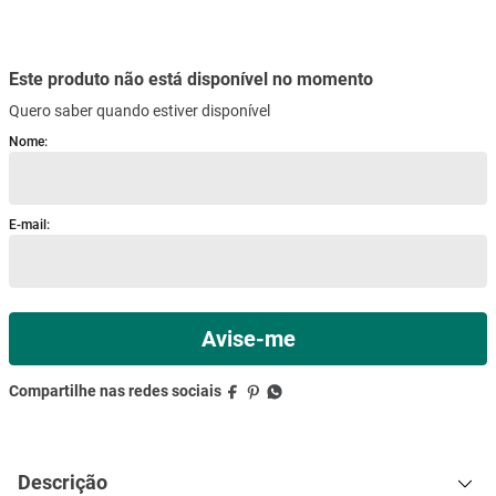
mesa
9
º
ar condicionado
10
º
Descrição
Especificações