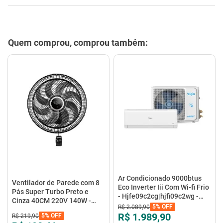
Quem comprou, comprou também:
Ar Condicionado 9000btus
Ventilador de Parede com 8
Eco Inverter Iii Com Wi-fi Frio
Pás Super Turbo Preto e
- Hjfe09c2cg|hjfi09c2wg -
Cinza 40CM 220V 140W -
Elgin
5%
OFF
R$
2
.
089
,
90
VTX-40P-8P - Mondial
R$ 1.989,90
5%
OFF
R$
219
,
90