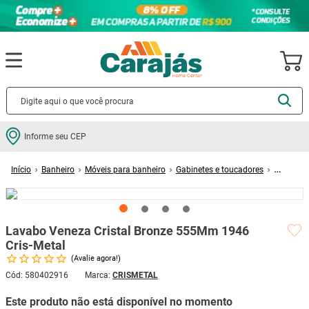
Termos mais buscados
Informe seu CEP
cerâmica
1
º
Banheiro
Móveis para banheiro
Gabinetes e toucadores
porcelanato
2
º
Lavabo Veneza Cristal Bronze 555Mm 1946 Cris-Metal
piso
3
º
revestimento
4
º
Lavabo Veneza Cristal Bronze 555Mm 1946
porta
5
º
Cris-Metal
Avalie agora!
vaso sanitário
6
º
Cód
:
580402916
CRISMETAL
tinta
7
º
Este produto não está disponível no momento
cadeira
8
º