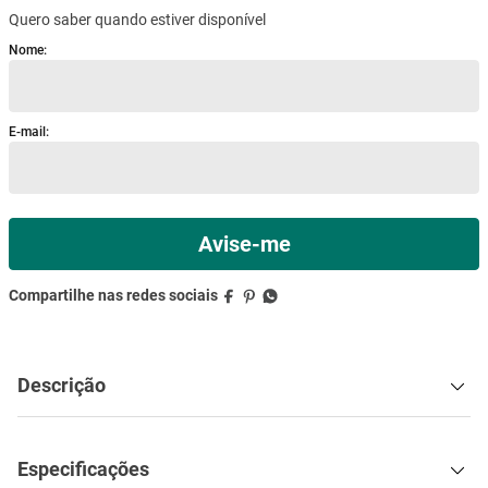
Quero saber quando estiver disponível
mesa
9
º
ar condicionado
10
º
Descrição
Especificações