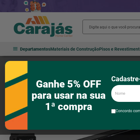
Departamentos
Materiais de Construção
Pisos e Revestimen
Banheiro
Cubas e lavatórios
Lavatórios
Lavatorio Suspenso V
Cadastre-
Ganhe 5% OFF
Nome
para usar na sua
1ª compra
Concordo co