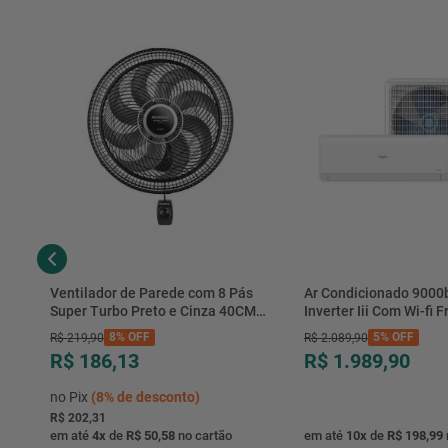
Ventilador de Parede com 8 Pás
Ar Condicionado 9000
Super Turbo Preto e Cinza 40CM
Inverter Iii Com Wi-fi Fr
220V 140W - VTX-40P-8P - Mondial
Hjfe09c2cg|hjfi09c2wg 
8%
OFF
5%
OFF
R$
219
,
90
R$
2
.
089
,
90
R$ 186,13
R$ 1.989,90
no Pix
(
8%
de desconto)
R$ 202,31
em até
4
x
de
R$ 50,58
no cartão
em até
10
x
de
R$ 198,99