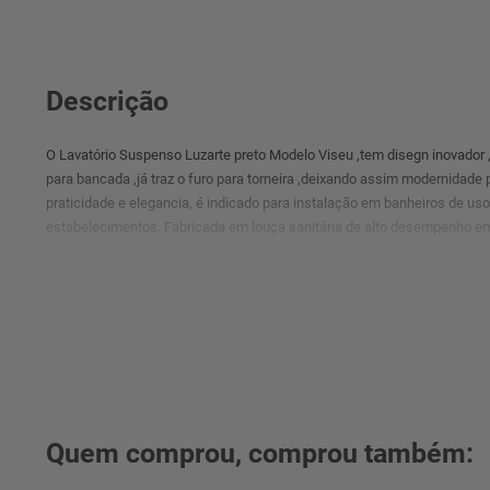
Descrição
O Lavatório Suspenso Luzarte preto Modelo Viseu ,tem disegn inovado
para bancada ,já traz o furo para torneira ,deixando assim modernidad
praticidade e elegancia, é indicado para instalação em banheiros de u
estabelecimentos. Fabricada em louça sanitária de alto desempenho e
durabilidade de longa vida. Sua instalação é feita em modo suspenso, 
ambiente.
Quem comprou, comprou também: