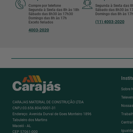
Compre por telefone
Segunda à Sexta das 
Segunda à Sexta das 8h às 18h
Sábado das 8h30 às 
Sábado das 8h30 às 17h30
Domingo das 8h às 17
Domingo das 8h às 17h
(11) 4003-2020
Exceto feriados
4003-2020
Insti
Sobre 
Televe
CARAJAS MATERIAL DE CONSTRUÇÃO LTDA
Nossas
CNPJ:03.656.804/0001-31
Endereço: Avenida Durval de Goes Monteiro 1896
Trabal
Tabuleiro dos Martins
Centra
Maceió - AL
Igualda
CEP 57061-000