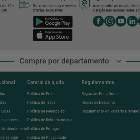
8h às 18h
Baixe nosso app e receba
Acompanhe as novidades d
17h30
Ofertas exclusivas
Carajás nas nossas redes soc
h
Compre por departamento
tucional
Central de ajuda
Regulamentos
Nós
Política de Frete
Regras de Frete Grátis
ndas
Política de Troca
Regras de Desconto
 Lojas
Política de Reembolso
Regulamento Aniversário Premiad
he conosco
Política de Retirada na loja
l de atendimento
Política de Entrega
de Salarial
Política de Privacidade