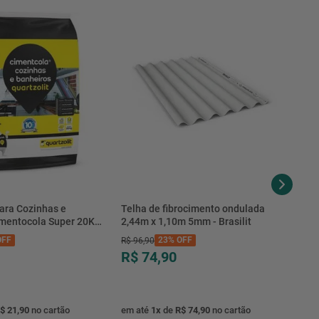
ara Cozinhas e
Telha de fibrocimento ondulada
imentocola Super 20KG
2,44m x 1,10m 5mm - Brasilit
.0020PL - Quartzolit
FF
23%
OFF
R$
96
,
90
R$ 74,90
$ 21,90
no cartão
em até
1
x
de
R$ 74,90
no cartão