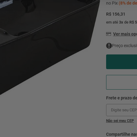
mesa
9
º
no Pix
(
8%
de de
ar 
R$ 156,31
10
º
condicionado
em até
3
x
de
R$ 5
Ver mais o
Preço exclusi
Não sei meu CEP