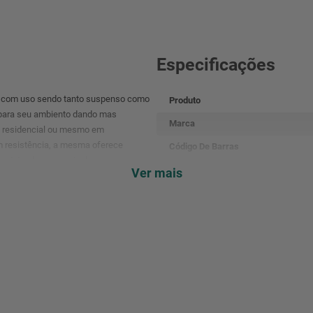
Especificações
r ,com uso sendo tanto suspenso como
Produto
e para seu ambiento dando mas
Marca
so residencial ou mesmo em
m resistência, a mesma oferece
Código De Barras
propiciando economia de espaço no
Referência
Ver mais
Cor
Garantia
Modelo