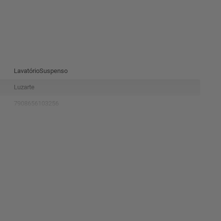
LavatórioSuspenso
Luzarte
7908656103256
I1.Lav.3.0.4
Preto
10 Anos Na Louça
Viseu