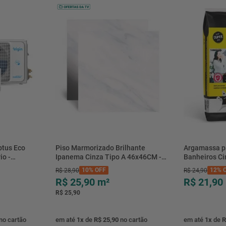
btus Eco
Piso Marmorizado Brilhante
Argamassa p
io -
Ipanema Cinza Tipo A 46x46CM -
Banheiros C
- Elgin
01.012771 - Cerbras
- 0118.00001
10%
OFF
12%
O
R$
28
,
90
R$
24
,
90
R$ 25,90
m²
R$ 21,90
R$ 25,90
no cartão
em até
1
x
de
R$ 25,90
no cartão
em até
1
x
de
R