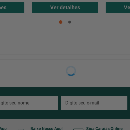
hes
Ver detalhes
Ve
sApp
Baixe Nosso App!
Siga Carajás Online