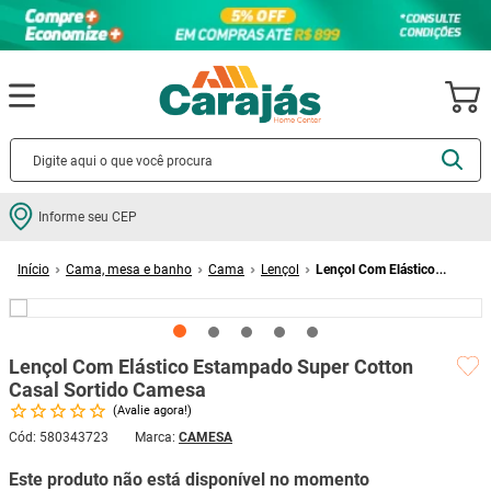
Termos mais buscados
Informe seu CEP
cerâmica
1
º
Cama, mesa e banho
Cama
Lençol
Lençol Com Elástico
porcelanato
2
º
Estampado Super Cotton Casal Sortido Camesa
piso
3
º
revestimento
4
º
Lençol Com Elástico Estampado Super Cotton
porta
5
º
Casal Sortido Camesa
Avalie agora!
vaso sanitário
6
º
Cód
:
580343723
CAMESA
tinta
7
º
Este produto não está disponível no momento
cadeira
8
º