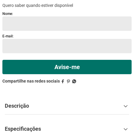
Quero saber quando estiver disponível
mesa
9
º
ar condicionado
10
º
Descrição
Especificações