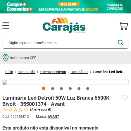
Termos mais buscados
Informe seu CEP
cerâmica
1
º
Iluminação
Interna e externa
Luminárias
Luminária Led Detroit
porcelanato
2
º
50W Luz Branca 6500K Bivolt - 355001374 - Avant
piso
3
º
revestimento
4
º
Luminária Led Detroit 50W Luz Branca 6500K
porta
5
º
Bivolt - 355001374 - Avant
Avalie agora!
vaso sanitário
6
º
Cód
:
520153812
AVANT
tinta
7
º
Este produto não está disponível no momento
cadeira
8
º