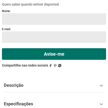
Quero saber quando estiver disponível
mesa
9
º
ar condicionado
10
º
Descrição
Especificações