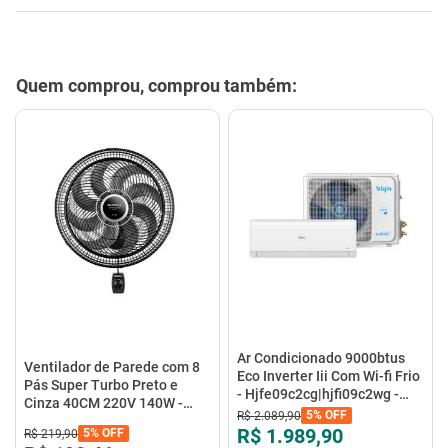
Quem comprou, comprou também:
Ar Condicionado 9000btus
Ventilador de Parede com 8
Eco Inverter Iii Com Wi-fi Frio
Pás Super Turbo Preto e
- Hjfe09c2cg|hjfi09c2wg -
Cinza 40CM 220V 140W -
Elgin
5%
OFF
R$
2
.
089
,
90
VTX-40P-8P - Mondial
R$ 1.989,90
5%
OFF
R$
219
,
90