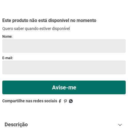
mesa
9
º
ar condicionado
10
º
Descrição
Especificações