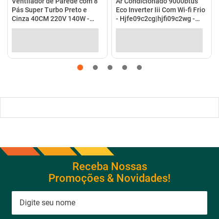
no Pix
(
8%
de desconto)
em até
10
x
de
R$ 198,99
no
R$ 202,31
em até
4
x
de
R$ 50,58
no cartão
cartão
Ver detalhes
Ver detalhes
Receba Nossas
Promoções & Novidades!