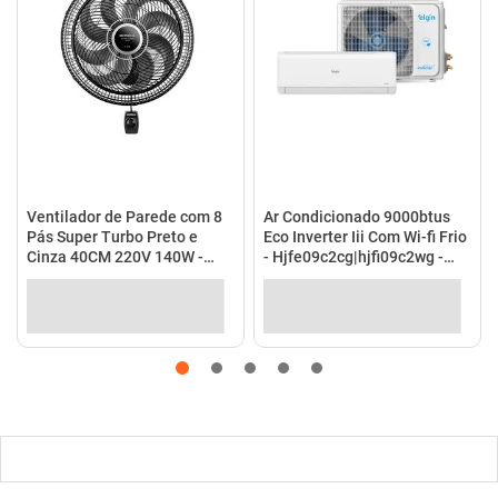
Ventilador de Parede com 8
Ar Condicionado 9000btus
Pás Super Turbo Preto e
Eco Inverter Iii Com Wi-fi Frio
Cinza 40CM 220V 140W -
- Hjfe09c2cg|hjfi09c2wg -
VTX-40P-8P - Mondial
Elgin