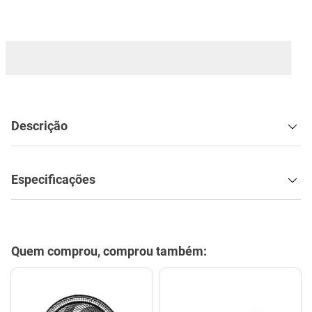
mesa
9
º
ar condicionado
10
º
Descrição
Especificações
Quem comprou, comprou também: