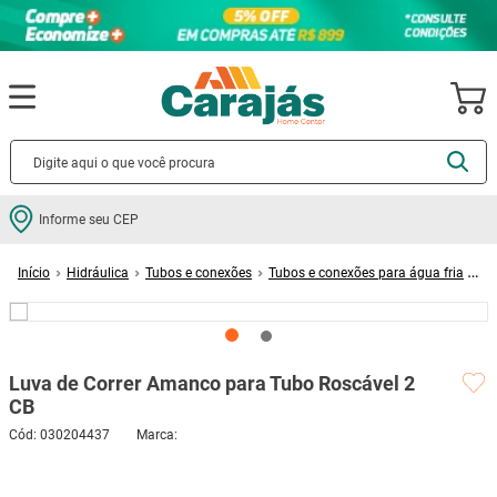
Termos mais buscados
Informe seu CEP
cerâmica
1
º
Hidráulica
Tubos e conexões
Tubos e conexões para água fria
porcelanato
2
º
Luva de Correr Amanco para Tubo Roscável 2 CB
piso
3
º
revestimento
4
º
Luva de Correr Amanco para Tubo Roscável 2
porta
5
º
CB
vaso sanitário
6
º
Cód
:
030204437
tinta
7
º
cadeira
8
º