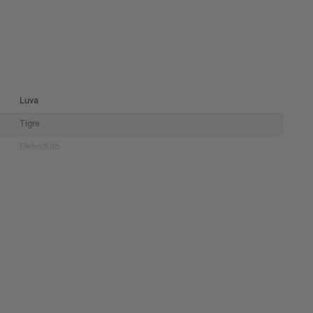
Luva
Tigre
Eletroduto
Luva de pressão