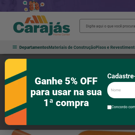
Departamentos
Materiais de Construção
Pisos e Revestimen
Materiais elétricos
Tubos, eletrodutos e conexões
Eletrodutos 
Cadastre-
Ganhe 5% OFF
Nome
para usar na sua
1ª compra
Concordo co