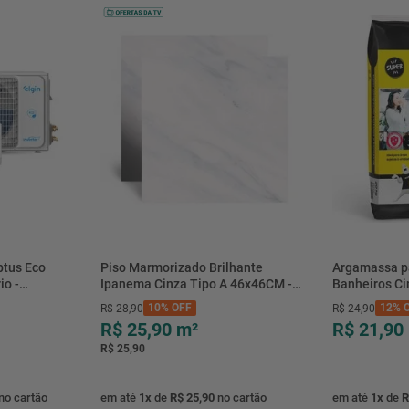
btus Eco
Piso Marmorizado Brilhante
Argamassa p
io -
Ipanema Cinza Tipo A 46x46CM -
Banheiros C
- Elgin
01.012771 - Cerbras
- 0118.00001
10%
OFF
12%
O
R$
28
,
90
R$
24
,
90
R$ 25,90
m²
R$ 21,90
R$ 25,90
no cartão
em até
1
x
de
R$ 25,90
no cartão
em até
1
x
de
R