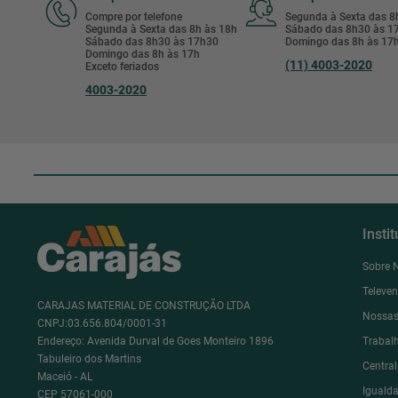
Compre por telefone
Segunda à Sexta das 
Segunda à Sexta das 8h às 18h
Sábado das 8h30 às 
Sábado das 8h30 às 17h30
Domingo das 8h às 17
Domingo das 8h às 17h
(11) 4003-2020
Exceto feriados
4003-2020
Insti
Sobre 
Televe
CARAJAS MATERIAL DE CONSTRUÇÃO LTDA
Nossas
CNPJ:03.656.804/0001-31
Endereço: Avenida Durval de Goes Monteiro 1896
Trabal
Tabuleiro dos Martins
Centra
Maceió - AL
Igualda
CEP 57061-000