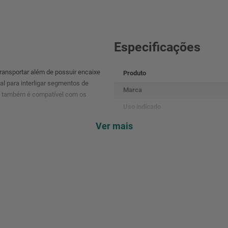
Especificações
transportar além de possuir encaixe
Produto
l para interligar segmentos de
Marca
uto também é compatível com os
Uso indicado
Tipo
Ver mais