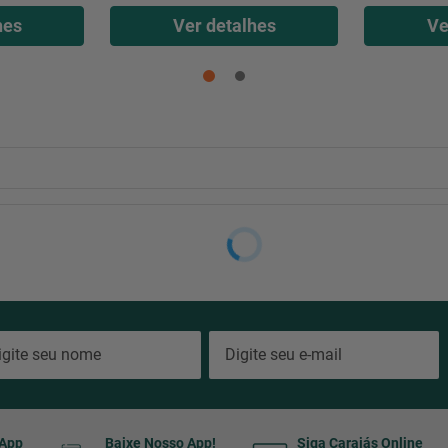
hes
Ver detalhes
Ve
sApp
Baixe Nosso App!
Siga Carajás Online