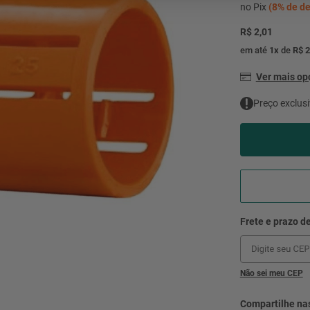
mesa
9
º
no Pix
(
8%
de de
ar 
R$ 2,01
10
º
condicionado
em até
1
x
de
R$ 2
Ver mais o
Preço exclusi
Não sei meu CEP