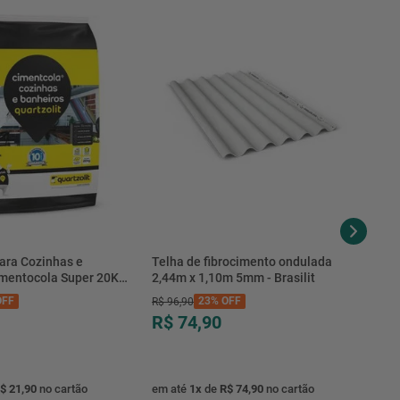
ara Cozinhas e
Telha de fibrocimento ondulada
imentocola Super 20KG
2,44m x 1,10m 5mm - Brasilit
.0020PL - Quartzolit
FF
23%
OFF
R$
96
,
90
R$ 74,90
$ 21,90
no cartão
em até
1
x
de
R$ 74,90
no cartão