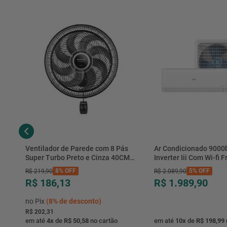
Ventilador de Parede com 8 Pás
Ar Condicionado 9000
Super Turbo Preto e Cinza 40CM
Inverter Iii Com Wi-fi Fr
220V 140W - VTX-40P-8P - Mondial
Hjfe09c2cg|hjfi09c2wg 
8%
OFF
5%
OFF
R$
219
,
90
R$
2
.
089
,
90
R$ 186,13
R$ 1.989,90
no Pix
(
8%
de desconto)
R$ 202,31
em até
4
x
de
R$ 50,58
no cartão
em até
10
x
de
R$ 198,99