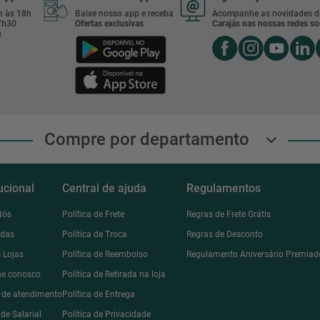
8h às 18h
Baixe nosso app e receba
Acompanhe as novidades d
17h30
Ofertas exclusivas
Carajás nas nossas redes soc
h
Compre por departamento
tucional
Central de ajuda
Regulamentos
Nós
Política de Frete
Regras de Frete Grátis
ndas
Política de Troca
Regras de Desconto
 Lojas
Política de Reembolso
Regulamento Aniversário Premiad
he conosco
Política de Retirada na loja
l de atendimento
Política de Entrega
de Salarial
Política de Privacidade