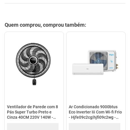
Quem comprou, comprou também:
Ventilador de Parede com 8
Ar Condicionado 9000btus
Pás Super Turbo Preto e
Eco Inverter Iii Com Wi-fi Frio
Cinza 40CM 220V 140W -
- Hjfe09c2cg|hjfi09c2wg -
VTX-40P-8P - Mondial
Elgin