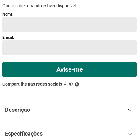
Quero saber quando estiver disponível
mesa
9
º
ar condicionado
10
º
Descrição
Especificações