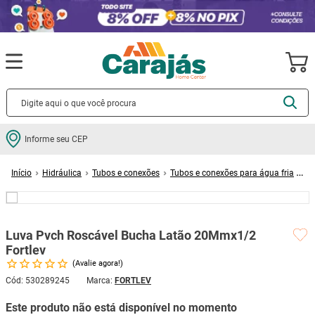
Termos mais buscados
Informe seu CEP
cerâmica
1
º
Hidráulica
Tubos e conexões
Tubos e conexões para água fria
porcelanato
2
º
Luva Pvch Roscável Bucha Latão 20Mmx1/2 Fortlev
piso
3
º
revestimento
4
º
Luva Pvch Roscável Bucha Latão 20Mmx1/2
porta
5
º
Fortlev
Avalie agora!
vaso sanitário
6
º
Cód
:
530289245
FORTLEV
tinta
7
º
Este produto não está disponível no momento
cadeira
8
º