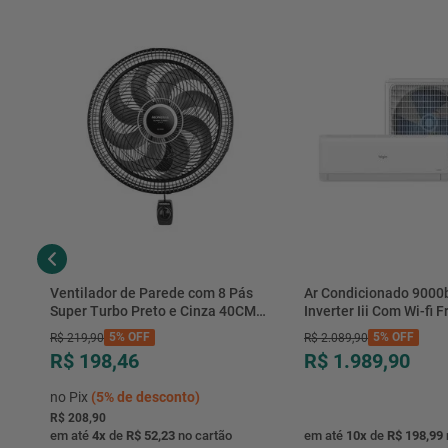
Ventilador de Parede com 8 Pás
Ar Condicionado 9000
Super Turbo Preto e Cinza 40CM
Inverter Iii Com Wi-fi Fr
220V 140W - VTX-40P-8P - Mondial
Hjfe09c2cg|hjfi09c2wg 
5%
OFF
5%
OFF
R$
219
,
90
R$
2
.
089
,
90
R$ 198,46
R$ 1.989,90
no Pix
(
5%
de desconto)
R$ 208,90
em até
4
x
de
R$ 52,23
no cartão
em até
10
x
de
R$ 198,99