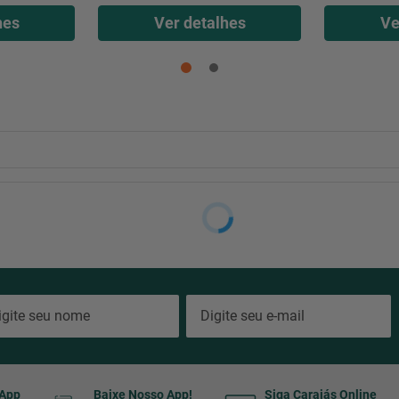
hes
Ver detalhes
Ve
sApp
Baixe Nosso App!
Siga Carajás Online