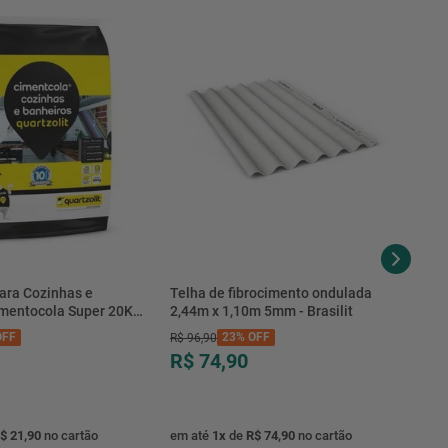
ara Cozinhas e
Telha de fibrocimento ondulada
imentocola Super 20KG
2,44m x 1,10m 5mm - Brasilit
.0020PL - Quartzolit
FF
23%
OFF
R$
96
,
90
R$ 74,90
$ 21,90
no cartão
em até
1
x
de
R$ 74,90
no cartão