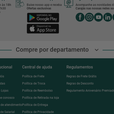
8h às 18h
Baixe nosso app e receba
Acompanhe as novidades d
17h30
Ofertas exclusivas
Carajás nas nossas redes soc
h
Compre por departamento
tucional
Central de ajuda
Regulamentos
Nós
Política de Frete
Regras de Frete Grátis
ndas
Política de Troca
Regras de Desconto
 Lojas
Política de Reembolso
Regulamento Aniversário Premiad
he conosco
Política de Retirada na loja
l de atendimento
Política de Entrega
de Salarial
Política de Privacidade