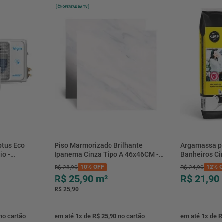
btus Eco
Piso Marmorizado Brilhante
Argamassa p
io -
Ipanema Cinza Tipo A 46x46CM -
Banheiros C
- Elgin
01.012771 - Cerbras
- 0118.00001
10%
OFF
12%
O
R$
28
,
90
R$
24
,
90
R$ 25,90
m²
R$ 21,90
R$ 25,90
no cartão
em até
1
x
de
R$ 25,90
no cartão
em até
1
x
de
R