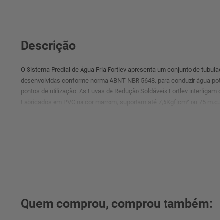
Descrição
O Sistema Predial de Água Fria Fortlev apresenta um conjunto de tubu
desenvolvidas conforme norma ABNT NBR 5648, para conduzir água pot
pontos de utilização. As Luvas de Redução Soldáveis Fortlev interligam
Fabricados em PVC na cor marrom, suportam até 7,5Kgf|cm² ou 75 m.c.a
Quem comprou, comprou também: