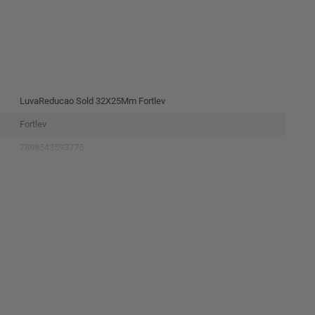
LuvaReducao Sold 32X25Mm Fortlev
Fortlev
7898543593775
10413229
Marron
Pvc
4.8X3.2X3.2Cm
0.022Kg