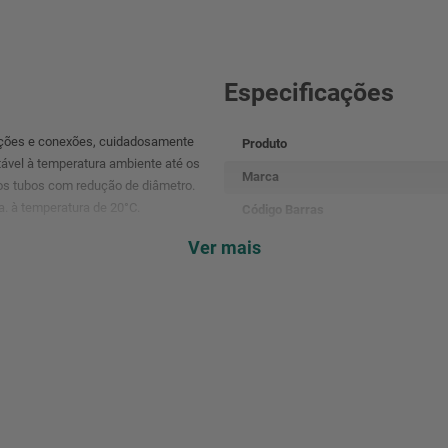
Especificações
lações e conexões, cuidadosamente
Produto
ável à temperatura ambiente até os
Marca
 os tubos com redução de diâmetro.
. à temperatura de 20°C.
Código Barras
Referência
Ver mais
Cor
Composição
Dimensões Do Produto
Peso Bruto