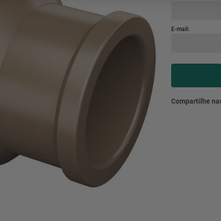
mesa
9
º
ar 
10
º
condicionado