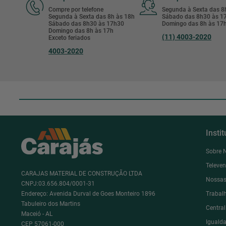
Compre por telefone
Segunda à Sexta das 
Segunda à Sexta das 8h às 18h
Sábado das 8h30 às 
Sábado das 8h30 às 17h30
Domingo das 8h às 17
Domingo das 8h às 17h
(11) 4003-2020
Exceto feriados
4003-2020
Insti
Sobre 
Televe
CARAJAS MATERIAL DE CONSTRUÇÃO LTDA
Nossas
CNPJ:03.656.804/0001-31
Endereço: Avenida Durval de Goes Monteiro 1896
Trabal
Tabuleiro dos Martins
Centra
Maceió - AL
Igualda
CEP 57061-000