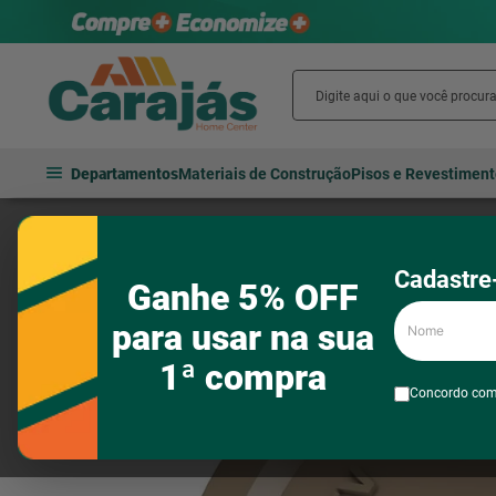
Departamentos
Materiais de Construção
Pisos e Revestimen
Hidráulica
Tubos e conexões
Tubos e conexões para água fria
Cadastre-
Ganhe 5% OFF
Nome
para usar na sua
1ª compra
Concordo co