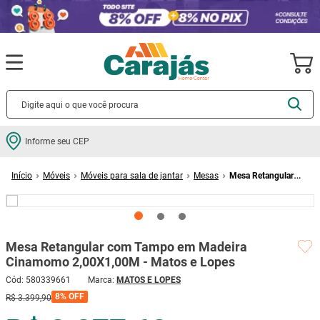
Termos mais buscados
Informe seu CEP
cerâmica
1
º
Móveis
Móveis para sala de jantar
Mesas
Mesa Retangular
porcelanato
2
º
com Tampo em Madeira Cinamomo 2,00X1,00M - Matos e Lopes
piso
3
º
revestimento
4
º
Mesa Retangular com Tampo em Madeira
porta
5
º
Cinamomo 2,00X1,00M - Matos e Lopes
vaso sanitário
6
º
Cód
:
580339661
MATOS E LOPES
tinta
7
º
8%
OFF
R$
3
.
399
,
90
cadeira
8
º