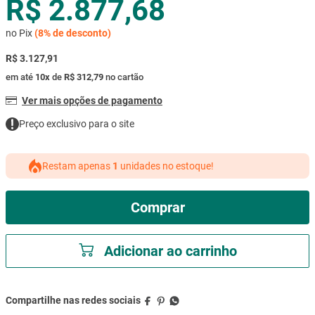
R$ 2.877,68
mesa
9
º
no Pix
(
8%
de desconto)
ar condicionado
10
º
R$ 3.127,91
em até
10
x
de
R$ 312,79
no cartão
Ver mais opções de pagamento
Preço exclusivo para o site
Restam apenas
1
unidades no estoque!
Comprar
Adicionar ao carrinho