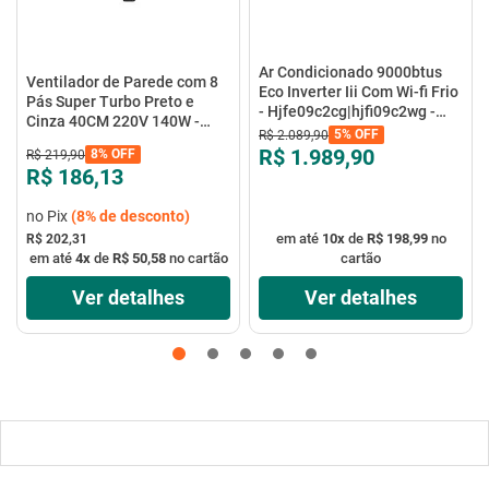
Ar Condicionado 9000btus
Ventilador de Parede com 8
Eco Inverter Iii Com Wi-fi Frio
Pás Super Turbo Preto e
- Hjfe09c2cg|hjfi09c2wg -
Cinza 40CM 220V 140W -
Elgin
5%
OFF
R$
2
.
089
,
90
VTX-40P-8P - Mondial
R$ 1.989,90
8%
OFF
R$
219
,
90
R$ 186,13
no Pix
(
8%
de desconto)
em até
10
x
de
R$ 198,99
no
R$ 202,31
em até
4
x
de
R$ 50,58
no cartão
cartão
Ver detalhes
Ver detalhes