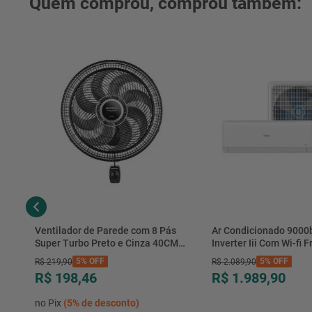
Quem comprou, comprou também:
Ventilador de Parede com 8 Pás
Ar Condicionado 9000
Super Turbo Preto e Cinza 40CM
Inverter Iii Com Wi-fi Fr
220V 140W - VTX-40P-8P - Mondial
Hjfe09c2cg|hjfi09c2wg 
5%
OFF
5%
OFF
R$
219
,
90
R$
2
.
089
,
90
R$ 198,46
R$ 1.989,90
no Pix
(
5%
de desconto)