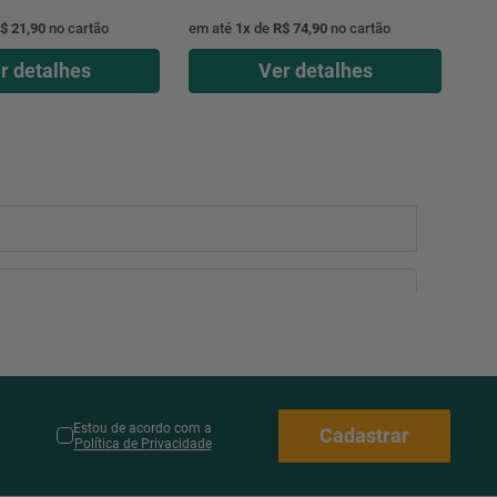
$ 21,90
no cartão
em até
1
x
de
R$ 74,90
no cartão
r detalhes
Ver detalhes
Estou de acordo com a
Cadastrar
Política de Privacidade