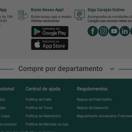
sApp
Baixe Nosso App!
Siga Carajás Online
8h às 18h
Baixe nosso app e receba
Acompanhe as novidades d
17h30
Ofertas exclusivas
Carajás nas nossas redes soc
h
Compre por departamento
tucional
Central de ajuda
Regulamentos
Nós
Política de Frete
Regras de Frete Grátis
ndas
Política de Troca
Regras de Desconto
 Lojas
Política de Reembolso
Regulamento Aniversário Premiad
he conosco
Política de Retirada na loja