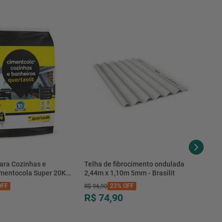
ara Cozinhas e
Telha de fibrocimento ondulada
imentocola Super 20KG
2,44m x 1,10m 5mm - Brasilit
.0020PL - Quartzolit
FF
23%
OFF
R$
96
,
90
R$ 74,90