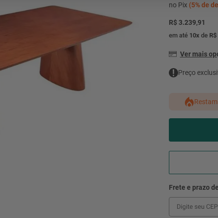
mesa
9
º
no Pix
(
5%
de de
ar 
R$ 3.239,91
10
º
condicionado
em até
10
x
de
R$
Ver mais o
Preço exclusi
Restam