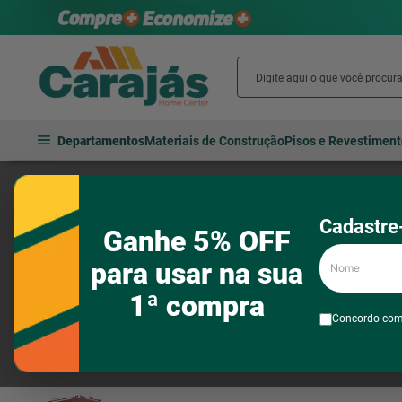
Departamentos
Materiais de Construção
Pisos e Revestimen
Móveis
Móveis para sala de jantar
Mesas
Mesa Retangular 
Cadastre-
Ganhe 5% OFF
Nome
para usar na sua
1ª compra
Concordo co