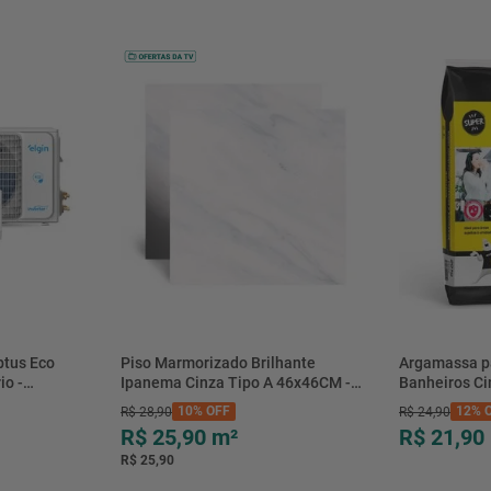
btus Eco
Piso Marmorizado Brilhante
Argamassa p
io -
Ipanema Cinza Tipo A 46x46CM -
Banheiros C
- Elgin
01.012771 - Cerbras
- 0118.00001
10%
OFF
12%
O
R$
28
,
90
R$
24
,
90
R$ 25,90
m²
R$ 21,90
R$ 25,90