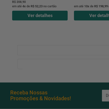
R$ 208,90
em até
4
x
de
R$ 52,23
no cartão
em até
10
x
de
R$ 198,99
Ver detalhes
Ver detal
Receba Nossas
Promoções & Novidades!