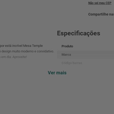
Não sei meu CEP
Especificações
 por está incrível Mesa Temple
Produto
m design muito moderno e convidativo.
Marca
 em dia. Aproveite!
Código barras
Referência
Ver mais